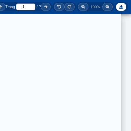
Trang
/
?
100%