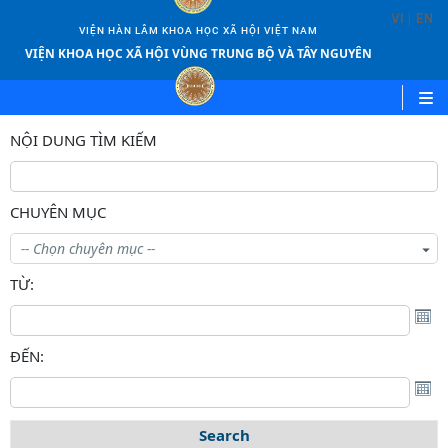
|
VI
EN
VIỆN HÀN LÂM KHOA HỌC XÃ HỘI VIỆT NAM
VIỆN KHOA HỌC XÃ HỘI VÙNG TRUNG BỘ VÀ TÂY NGUYÊN
NỘI DUNG TÌM KIẾM
CHUYÊN MỤC
TỪ:
ĐẾN:
Tìm kiếm