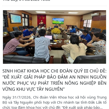
SINH HOẠT KHOA HỌC CHI ĐOÀN QUÝ III CHỦ ĐỀ:
“ĐỀ XUẤT GIẢI PHÁP BẢO ĐẢM AN NINH NGUỒN
NƯỚC PHỤC VỤ PHÁT TRIỂN NÔNG NGHIỆP BỀN
VỮNG KHU VỰC TÂY NGUYÊN”
Ngày 31/7/2026, Chi đoàn Viện Khoa học xã hội vùng Trung
Bộ và Tây Nguyên phối hợp với Chi nhánh tại tỉnh Đắk Lắk tổ
chức tọa đàm khoa học với chủ đề: “Đề xuất giải pháp bảo
…