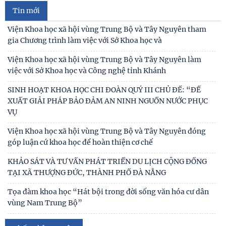
Tin mới
Viện Khoa học xã hội vùng Trung Bộ và Tây Nguyên tham
gia Chương trình làm việc với Sở Khoa học và
Viện Khoa học xã hội vùng Trung Bộ và Tây Nguyên làm
việc với Sở Khoa học và Công nghệ tỉnh Khánh
SINH HOẠT KHOA HỌC CHI ĐOÀN QUÝ III CHỦ ĐỀ: “ĐỀ
XUẤT GIẢI PHÁP BẢO ĐẢM AN NINH NGUỒN NƯỚC PHỤC
VỤ
Viện Khoa học xã hội vùng Trung Bộ và Tây Nguyên đóng
góp luận cứ khoa học để hoàn thiện cơ chế
KHẢO SÁT VÀ TƯ VẤN PHÁT TRIỂN DU LỊCH CỘNG ĐỒNG
TẠI XÃ THƯỢNG ĐỨC, THÀNH PHỐ ĐÀ NẴNG
Tọa đàm khoa học “Hát bội trong đời sống văn hóa cư dân
vùng Nam Trung Bộ”
Kinh nghiệm quốc tế về kinh tế di sản và hàm ý giải pháp