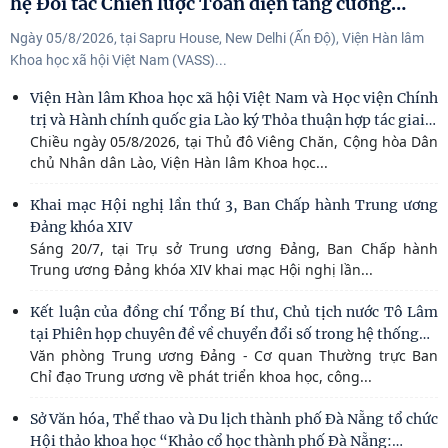
…
hệ Đối tác Chiến lược Toàn diện tăng cường
Ngày 05/8/2026, tại Sapru House, New Delhi (Ấn Độ), Viện Hàn lâm
Khoa học xã hội Việt Nam (VASS)...
Viện Hàn lâm Khoa học xã hội Việt Nam và Học viện Chính
…
trị và Hành chính quốc gia Lào ký Thỏa thuận hợp tác giai
Chiều ngày 05/8/2026, tại Thủ đô Viêng Chăn, Cộng hòa Dân
chủ Nhân dân Lào, Viện Hàn lâm Khoa học...
Khai mạc Hội nghị lần thứ 3, Ban Chấp hành Trung ương
Đảng khóa XIV
Sáng 20/7, tại Trụ sở Trung ương Đảng, Ban Chấp hành
Trung ương Đảng khóa XIV khai mạc Hội nghị lần...
Kết luận của đồng chí Tổng Bí thư, Chủ tịch nước Tô Lâm
…
tại Phiên họp chuyên đề về chuyển đổi số trong hệ thống
Văn phòng Trung ương Đảng - Cơ quan Thường trực Ban
Chỉ đạo Trung ương về phát triển khoa học, công...
Sở Văn hóa, Thể thao và Du lịch thành phố Đà Nẵng tổ chức
…
Hội thảo khoa học “Khảo cổ học thành phố Đà Nẵng: