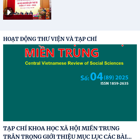
Image
HOẠT ĐỘNG THƯ VIỆN VÀ TẠP CHÍ
TẠP CHÍ KHOA HỌC XÃ HỘI MIỀN TRUNG
…
TRÂN TRỌNG GIỚI THIỆU MỤC LỤC CÁC BÀI