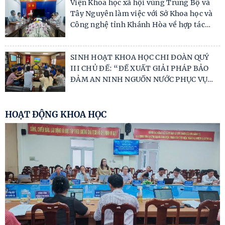
Viện Khoa học xã hội vùng Trung Bộ và
Tây Nguyên làm việc với Sở Khoa học và
…
Công nghệ tỉnh Khánh Hòa về hợp tác
SINH HOẠT KHOA HỌC CHI ĐOÀN QUÝ
III CHỦ ĐỀ: “ĐỀ XUẤT GIẢI PHÁP BẢO
…
ĐẢM AN NINH NGUỒN NƯỚC PHỤC VỤ
HOẠT ĐỘNG KHOA HỌC