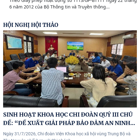
Theo Giấy phép hoạt động số 1113/GP-BTTTT ngày 22 tháng
6 năm 2012 của Bộ Thông tin và Truyền thông...
HỘI NGHỊ HỘI THẢO
SINH HOẠT KHOA HỌC CHI ĐOÀN QUÝ III CHỦ
…
ĐỀ: “ĐỀ XUẤT GIẢI PHÁP BẢO ĐẢM AN NINH
Ngày 31/7/2026, Chi đoàn Viện Khoa học xã hội vùng Trung Bộ và