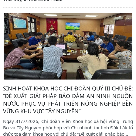
SINH HOẠT KHOA HỌC CHI ĐOÀN QUÝ III CHỦ ĐỀ:
“ĐỀ XUẤT GIẢI PHÁP BẢO ĐẢM AN NINH NGUỒN
NƯỚC PHỤC VỤ PHÁT TRIỂN NÔNG NGHIỆP BỀN
VỮNG KHU VỰC TÂY NGUYÊN”
Ngày 31/7/2026, Chi đoàn Viện Khoa học xã hội vùng Trung
Bộ và Tây Nguyên phối hợp với Chi nhánh tại tỉnh Đắk Lắk tổ
chức tọa đàm khoa học với chủ đề: “Đề xuất giải pháp bảo
…