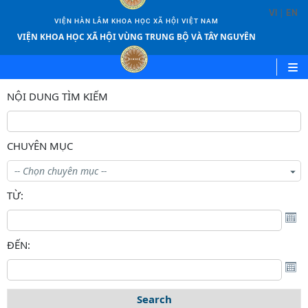
|
VI
EN
VIỆN HÀN LÂM KHOA HỌC XÃ HỘI VIỆT NAM
VIỆN KHOA HỌC XÃ HỘI VÙNG TRUNG BỘ VÀ TÂY NGUYÊN
NỘI DUNG TÌM KIẾM
CHUYÊN MỤC
TỪ:
ĐẾN:
Tìm kiếm