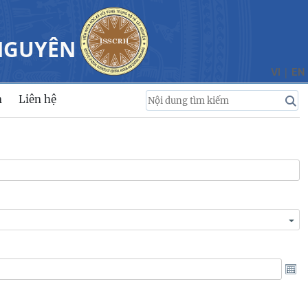
 NGUYÊN
|
VI
EN
n
Liên hệ