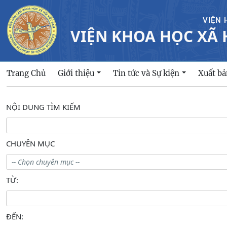
VIỆN 
VIỆN KHOA HỌC XÃ 
Trang Chủ
Giới thiệu
Tin tức và Sự kiện
Xuất b
NỘI DUNG TÌM KIẾM
CHUYÊN MỤC
TỪ:
Open the calendar popup.
ĐẾN: