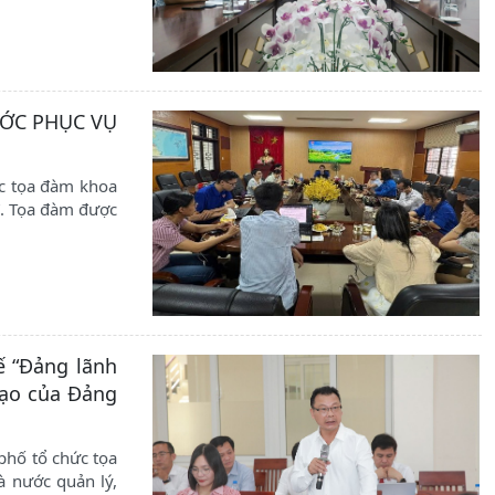
ƯỚC PHỤC VỤ
ức tọa đàm khoa
”. Tọa đàm được
ế “Đảng lãnh
đạo của Đảng
phố tổ chức tọa
à nước quản lý,