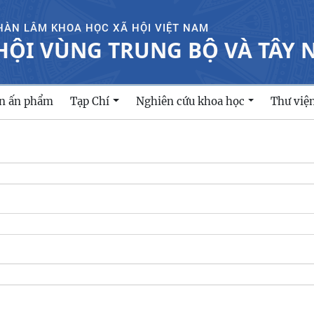
HÀN LÂM KHOA HỌC XÃ HỘI VIỆT NAM
HỘI VÙNG TRUNG BỘ VÀ TÂY
ản ấn phẩm
Tạp Chí
Nghiên cứu khoa học
Thư việ