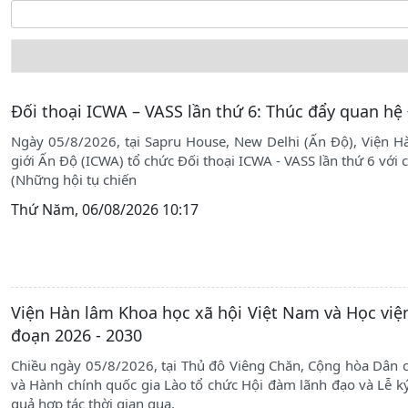
Open the calendar popup.
Đối thoại ICWA – VASS lần thứ 6: Thúc đẩy quan hệ
Ngày 05/8/2026, tại Sapru House, New Delhi (Ấn Độ), Viện H
giới Ấn Độ (ICWA) tổ chức Đối thoại ICWA - VASS lần thứ 6 với 
(Những hội tụ chiến
Thứ Năm, 06/08/2026 10:17
Viện Hàn lâm Khoa học xã hội Việt Nam và Học viện
đoạn 2026 - 2030
Chiều ngày 05/8/2026, tại Thủ đô Viêng Chăn, Cộng hòa Dân c
và Hành chính quốc gia Lào tổ chức Hội đàm lãnh đạo và Lễ k
quả hợp tác thời gian qua,