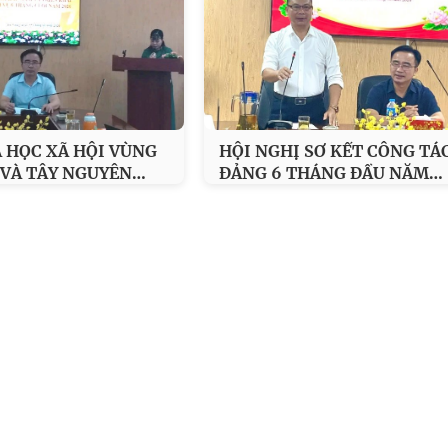
 HỌC XÃ HỘI VÙNG
HỘI NGHỊ SƠ KẾT CÔNG TÁ
…
…
 VÀ TÂY NGUYÊN
ĐẢNG 6 THÁNG ĐẦU NĂM