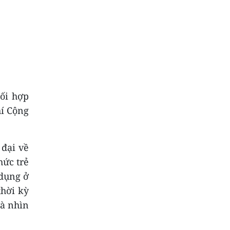
ối hợp
í Cộng
 đại về
hức trẻ
 dụng ở
thời kỳ
và nhìn