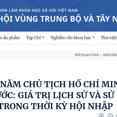
HÀN LÂM KHOA HỌC XÃ HỘI VIỆT NAM
HỘI VÙNG TRUNG BỘ VÀ TÂY
ản ấn phẩm
Tạp Chí
Nghiên cứu khoa học
Thư việ
Đối thoại ICWA – VASS lần thứ 6: Th
5 NĂM CHỦ TỊCH HỒ CHÍ M
C: GIÁ TRỊ LỊCH SỬ VÀ SỨ
TRONG THỜI KỲ HỘI NHẬP