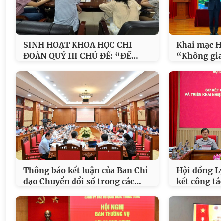
SINH HOẠT KHOA HỌC CHI
Khai mạc H
…
ĐOÀN QUÝ III CHỦ ĐỀ: “ĐỀ
“Không gia
Thông báo kết luận của Ban Chỉ
Hội đồng L
…
đạo Chuyển đổi số trong các
kết công t