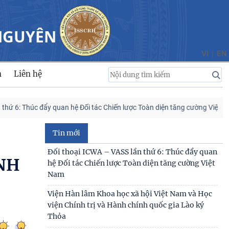
viện Chính trị và Hành chính quốc gia Lào ký
Thỏa
 NGUYÊN
Viện Khoa học xã hội vùng Trung Bộ và Tây
Nguyên tham gia Chương trình làm việc với Sở
|
VI
EN
Khoa học và
n
Liên hệ
Viện Khoa học xã hội vùng Trung Bộ và Tây
Nguyên làm việc với Sở Khoa học và Công nghệ
tỉnh Khánh
úc đẩy quan hệ Đối tác Chiến lược Toàn diện tăng cường Việt Nam – Ấn Đ
SINH HOẠT KHOA HỌC CHI ĐOÀN QUÝ III CHỦ
ĐỀ: “ĐỀ XUẤT GIẢI PHÁP BẢO ĐẢM AN NINH
Tin mới
NGUỒN NƯỚC PHỤC VỤ
Viện Khoa học xã hội vùng Trung Bộ và Tây
INH
Nguyên đóng góp luận cứ khoa học để hoàn
thiện cơ chế
KHẢO SÁT VÀ TƯ VẤN PHÁT TRIỂN DU LỊCH
CỘNG ĐỒNG TẠI XÃ THƯỢNG ĐỨC, THÀNH PHỐ
ĐÀ NẴNG