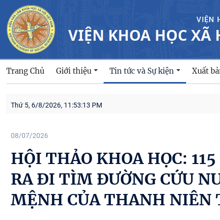
VIỆN 
VIỆN KHOA HỌC XÃ 
Trang Chủ
Giới thiệu
Xuất b
Tin tức và Sự kiện
Thứ 5, 6/8/2026, 11:53:14 PM
08/07/2026
HỘI THẢO KHOA HỌC: 11
RA ĐI TÌM ĐƯỜNG CỨU NƯỚ
MỆNH CỦA THANH NIÊN 