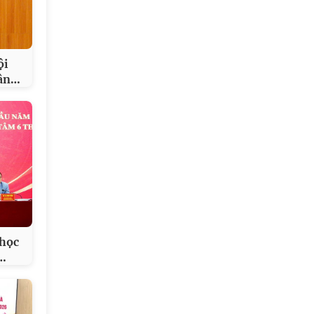
ội
…
ân
 học
…