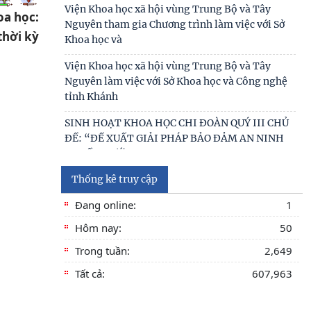
oa học:
Tọa đàm khoa học “Hát bội trong đời sống văn
hóa cư dân vùng Nam Trung Bộ”
thời kỳ
Kinh nghiệm quốc tế về kinh tế di sản và hàm ý
giải pháp góp phần xây dựng Công viên địa chất
Phú
Bảo tồn, phát huy giá trị di sản văn hóa gắn với
phát triển du lịch bền vững ở tỉnh Đắk Lắk
Thống kê truy cập
Đang online:
1
Hôm nay:
50
Trong tuần:
2,649
Tất cả:
607,963