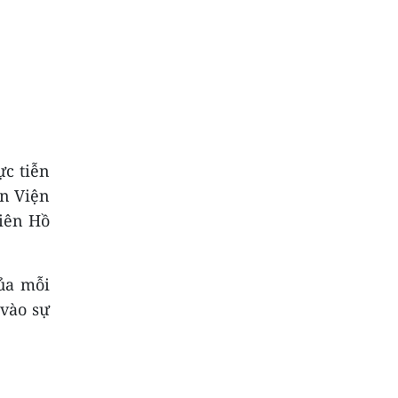
ực tiễn
àn Viện
iên Hồ
của mỗi
 vào sự