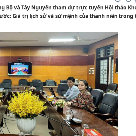
ng Bộ và Tây Nguyên tham dự trực tuyến Hội thảo Kh
c: Giá trị lịch sử và sứ mệnh của thanh niên trong 