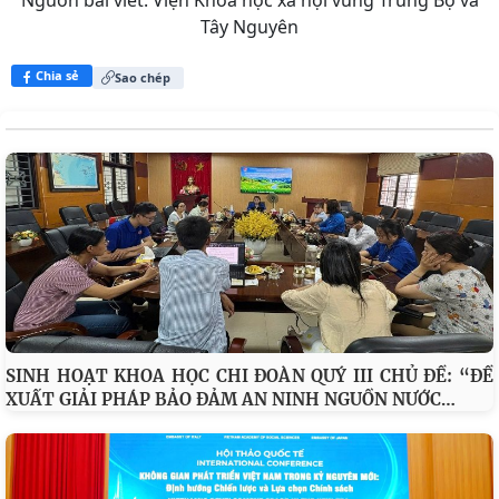
Tây Nguyên
Chia sẻ
Sao chép
SINH HOẠT KHOA HỌC CHI ĐOÀN QUÝ III CHỦ ĐỀ: “ĐỀ
…
XUẤT GIẢI PHÁP BẢO ĐẢM AN NINH NGUỒN NƯỚC