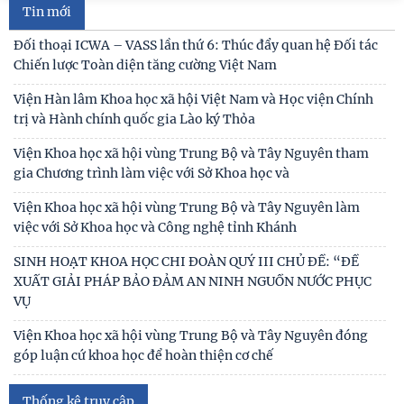
việc với Sở Khoa học và Công nghệ tỉnh Khánh
Tin mới
SINH HOẠT KHOA HỌC CHI ĐOÀN QUÝ III CHỦ ĐỀ: “ĐỀ
XUẤT GIẢI PHÁP BẢO ĐẢM AN NINH NGUỒN NƯỚC PHỤC
VỤ
Viện Khoa học xã hội vùng Trung Bộ và Tây Nguyên đóng
góp luận cứ khoa học để hoàn thiện cơ chế
KHẢO SÁT VÀ TƯ VẤN PHÁT TRIỂN DU LỊCH CỘNG ĐỒNG
TẠI XÃ THƯỢNG ĐỨC, THÀNH PHỐ ĐÀ NẴNG
Tọa đàm khoa học “Hát bội trong đời sống văn hóa cư dân
vùng Nam Trung Bộ”
Kinh nghiệm quốc tế về kinh tế di sản và hàm ý giải pháp
góp phần xây dựng Công viên địa chất Phú
Bảo tồn, phát huy giá trị di sản văn hóa gắn với phát triển
du lịch bền vững ở tỉnh Đắk Lắk
Thống kê truy cập