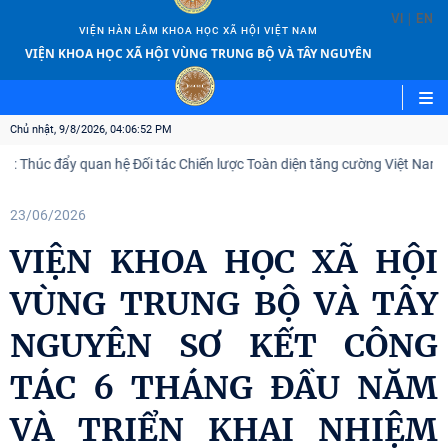
|
VI
EN
VIỆN HÀN LÂM KHOA HỌC XÃ HỘI VIỆT NAM
VIỆN KHOA HỌC XÃ HỘI VÙNG TRUNG BỘ VÀ TÂY NGUYÊN
Chủ nhật, 9/8/2026, 04:06:54 PM
đẩy quan hệ Đối tác Chiến lược Toàn diện tăng cường Việt Nam – Ấn Độ
23/06/2026
VIỆN KHOA HỌC XÃ HỘI
VÙNG TRUNG BỘ VÀ TÂY
NGUYÊN SƠ KẾT CÔNG
TÁC 6 THÁNG ĐẦU NĂM
VÀ TRIỂN KHAI NHIỆM