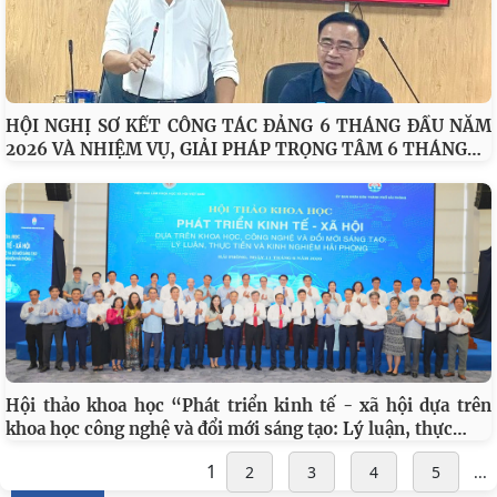
HỘI NGHỊ SƠ KẾT CÔNG TÁC ĐẢNG 6 THÁNG ĐẦU NĂM
…
2026 VÀ NHIỆM VỤ, GIẢI PHÁP TRỌNG TÂM 6 THÁNG
Đối thoại ICWA – VASS lần thứ 6: Thúc đẩy quan hệ Đối tác
Chiến lược Toàn diện tăng cường Việt Nam
Viện Hàn lâm Khoa học xã hội Việt Nam và Học viện Chính
trị và Hành chính quốc gia Lào ký Thỏa
Hội thảo khoa học “Phát triển kinh tế - xã hội dựa trên
Viện Khoa học xã hội vùng Trung Bộ và Tây Nguyên tham
…
khoa học công nghệ và đổi mới sáng tạo: Lý luận, thực
gia Chương trình làm việc với Sở Khoa học và
1
2
3
4
5
...
Viện Khoa học xã hội vùng Trung Bộ và Tây Nguyên làm