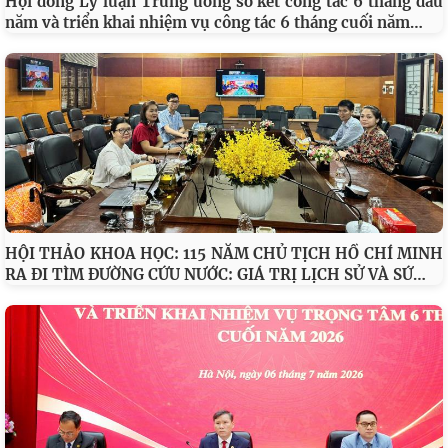
Hội đồng Lý luận Trung ương sơ kết công tác 6 tháng đầu
…
năm và triển khai nhiệm vụ công tác 6 tháng cuối năm
HỘI THẢO KHOA HỌC: 115 NĂM CHỦ TỊCH HỒ CHÍ MINH
…
RA ĐI TÌM ĐƯỜNG CỨU NƯỚC: GIÁ TRỊ LỊCH SỬ VÀ SỨ