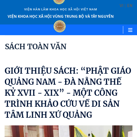
|
VI
EN
VIỆN HÀN LÂM KHOA HỌC XÃ HỘI VIỆT NAM
VIỆN KHOA HỌC XÃ HỘI VÙNG TRUNG BỘ VÀ TÂY NGUYÊN
SÁCH TOÀN VĂN
GIỚI THIỆU SÁCH: “PHẬT GIÁO
QUẢNG NAM - ĐÀ NẴNG THẾ
KỶ XVII - XIX” - MỘT CÔNG
TRÌNH KHẢO CỨU VỀ DI SẢN
TÂM LINH XỨ QUẢNG