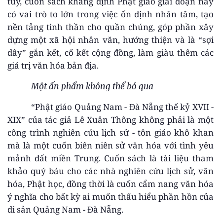
túy, cuốn sách khẳng định Phật giáo giai đoạn này
có vai trò to lớn trong việc ổn định nhân tâm, tạo
nền tảng tinh thần cho quần chúng, góp phần xây
dựng một xã hội nhân văn, hướng thiện và là “sợi
dây” gắn kết, cố kết cộng đồng, làm giàu thêm các
giá trị văn hóa bản địa.
Một ấn phẩm không thể bỏ qua
“Phật giáo Quảng Nam - Đà Nẵng thế kỷ XVII -
XIX” của tác giả Lê Xuân Thông không phải là một
công trình nghiên cứu lịch sử - tôn giáo khô khan
mà là một cuốn biên niên sử văn hóa với tình yêu
mảnh đất miền Trung. Cuốn sách là tài liệu tham
khảo quý báu cho các nhà nghiên cứu lịch sử, văn
hóa, Phật học, đồng thời là cuốn cẩm nang văn hóa
ý nghĩa cho bất kỳ ai muốn thấu hiểu phần hồn của
di sản Quảng Nam - Đà Nẵng.