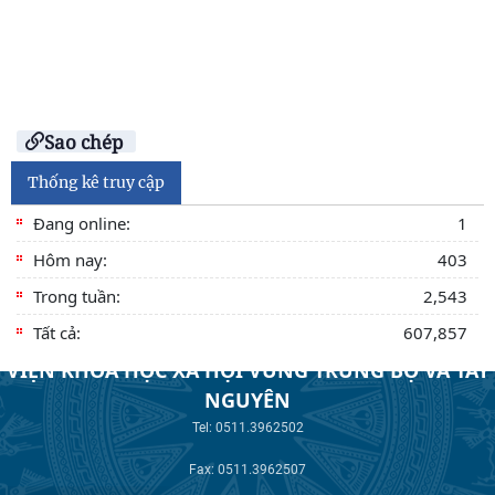
Sao chép
Thống kê truy cập
Đang online:
1
Hôm nay:
403
Trong tuần:
2,543
Tất cả:
607,857
VIỆN KHOA HỌC XÃ HỘI VÙNG TRUNG BỘ VÀ TÂY
NGUYÊN
Tel: 0511.3962502
Fax: 0511.3962507