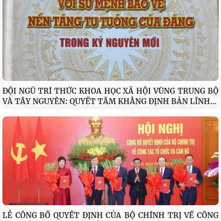
ĐỘI NGŨ TRÍ THỨC KHOA HỌC XÃ HỘI VÙNG TRUNG BỘ
…
VÀ TÂY NGUYÊN: QUYẾT TÂM KHẲNG ĐỊNH BẢN LĨNH
LỄ CÔNG BỐ QUYẾT ĐỊNH CỦA BỘ CHÍNH TRỊ VỀ CÔNG