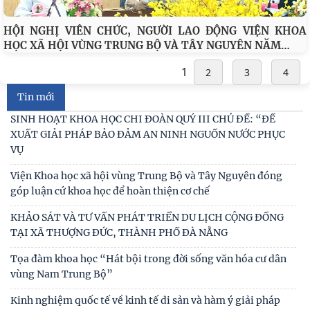
trị và Hành chính quốc gia Lào ký Thỏa
HỘI NGHỊ VIÊN CHỨC, NGƯỜI LAO ĐỘNG VIỆN KHOA
Viện Khoa học xã hội vùng Trung Bộ và Tây Nguyên tham
…
HỌC XÃ HỘI VÙNG TRUNG BỘ VÀ TÂY NGUYÊN NĂM
gia Chương trình làm việc với Sở Khoa học và
1
2
3
4
Viện Khoa học xã hội vùng Trung Bộ và Tây Nguyên làm
việc với Sở Khoa học và Công nghệ tỉnh Khánh
Tin mới
SINH HOẠT KHOA HỌC CHI ĐOÀN QUÝ III CHỦ ĐỀ: “ĐỀ
XUẤT GIẢI PHÁP BẢO ĐẢM AN NINH NGUỒN NƯỚC PHỤC
VỤ
Viện Khoa học xã hội vùng Trung Bộ và Tây Nguyên đóng
góp luận cứ khoa học để hoàn thiện cơ chế
KHẢO SÁT VÀ TƯ VẤN PHÁT TRIỂN DU LỊCH CỘNG ĐỒNG
TẠI XÃ THƯỢNG ĐỨC, THÀNH PHỐ ĐÀ NẴNG
Tọa đàm khoa học “Hát bội trong đời sống văn hóa cư dân
vùng Nam Trung Bộ”
Kinh nghiệm quốc tế về kinh tế di sản và hàm ý giải pháp