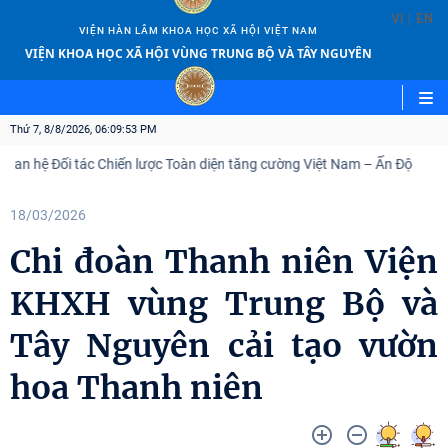
|
VI
EN
VIỆN HÀN LÂM KHOA HỌC XÃ HỘI VIỆT NAM
VIỆN KHOA HỌC XÃ HỘI VÙNG TRUNG BỘ VÀ TÂY NGUYÊN
Thứ 7, 8/8/2026, 06:09:55 PM
 tác Chiến lược Toàn diện tăng cường Việt Nam – Ấn Độ
Viện Hàn 
18/03/2026
Chi đoàn Thanh niên Viện
KHXH vùng Trung Bộ và
Tây Nguyên cải tạo vườn
hoa Thanh niên