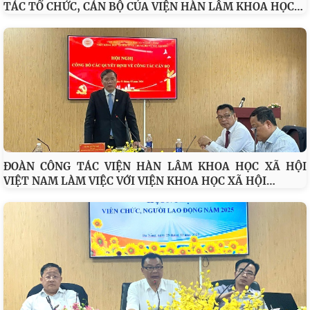
…
TÁC TỔ CHỨC, CÁN BỘ CỦA VIỆN HÀN LÂM KHOA HỌC
ĐOÀN CÔNG TÁC VIỆN HÀN LÂM KHOA HỌC XÃ HỘI
…
VIỆT NAM LÀM VIỆC VỚI VIỆN KHOA HỌC XÃ HỘI
Đối thoại ICWA – VASS lần thứ 6: Thúc đẩy quan hệ Đối tác
Chiến lược Toàn diện tăng cường Việt Nam
Viện Hàn lâm Khoa học xã hội Việt Nam và Học viện Chính