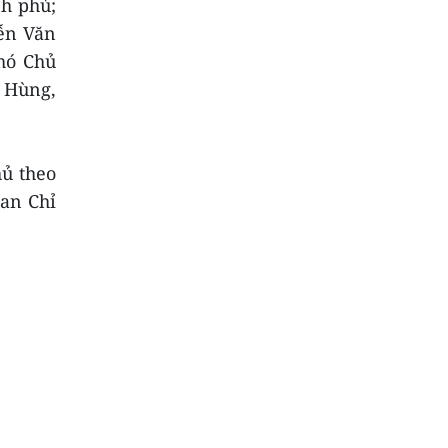
nh phủ;
yễn Văn
hó Chủ
 Hùng,
hủ theo
Ban Chỉ