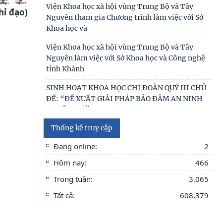
Viện Khoa học xã hội vùng Trung Bộ và Tây
hỉ đạo)
Nguyên tham gia Chương trình làm việc với Sở
Khoa học và
Viện Khoa học xã hội vùng Trung Bộ và Tây
Nguyên làm việc với Sở Khoa học và Công nghệ
tỉnh Khánh
SINH HOẠT KHOA HỌC CHI ĐOÀN QUÝ III CHỦ
ĐỀ: “ĐỀ XUẤT GIẢI PHÁP BẢO ĐẢM AN NINH
NGUỒN NƯỚC PHỤC VỤ
Thống kê truy cập
Viện Khoa học xã hội vùng Trung Bộ và Tây
Nguyên đóng góp luận cứ khoa học để hoàn
Đang online:
2
thiện cơ chế
Hôm nay:
466
KHẢO SÁT VÀ TƯ VẤN PHÁT TRIỂN DU LỊCH
Trong tuần:
3,065
CỘNG ĐỒNG TẠI XÃ THƯỢNG ĐỨC, THÀNH PHỐ
ĐÀ NẴNG
Tất cả:
608,379
Tọa đàm khoa học “Hát bội trong đời sống văn
hóa cư dân vùng Nam Trung Bộ”