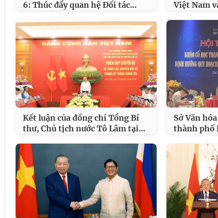
…
6: Thúc đẩy quan hệ Đối tác
Việt Nam v
Kết luận của đồng chí Tổng Bí
Sở Văn hóa,
…
thư, Chủ tịch nước Tô Lâm tại
thành phố 