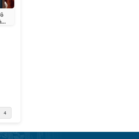
Tô
…
à
4