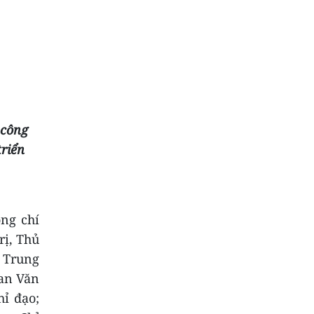
Kinh nghiệm quốc tế về kinh tế di sản và hàm ý
giải pháp góp phần xây dựng Công viên địa chất
Phú
Bảo tồn, phát huy giá trị di sản văn hóa gắn với
phát triển du lịch bền vững ở tỉnh Đắk Lắk
 công
triển
ồng chí
rị, Thủ
ư Trung
an Văn
ỉ đạo;