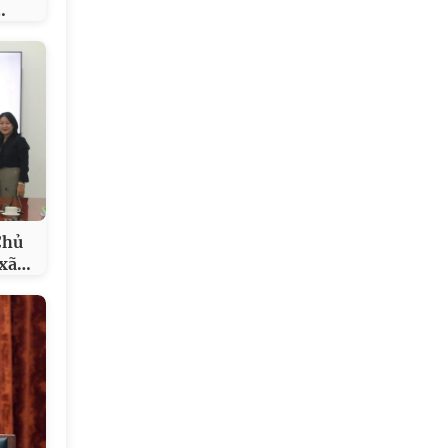
…
Chủ
…
 xã