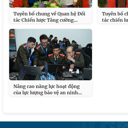
Tuyên bố chung về Quan hệ Đối
Tuyên bố c
…
tác Chiến lược Tăng cường
tác chiến l
Nâng cao năng lực hoạt động
…
của lực lượng bảo vệ an ninh