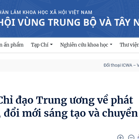
HÀN LÂM KHOA HỌC XÃ HỘI VIỆT NAM
HỘI VÙNG TRUNG BỘ VÀ TÂY
ản ấn phẩm
Tạp Chí
Nghiên cứu khoa học
Thư việ
Đối thoại ICWA – VASS lần 
Chỉ đạo Trung ương về phát
 đổi mới sáng tạo và chuyển