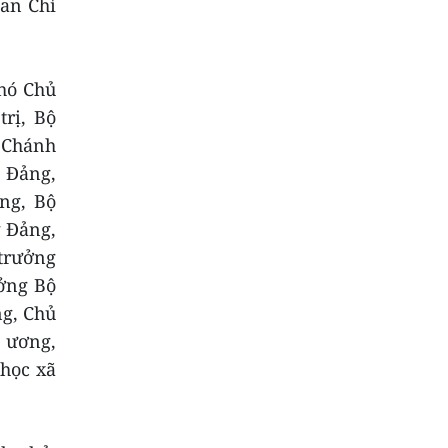
an Chỉ
Phó Chủ
rị, Bộ
 Chánh
 Đảng,
ng, Bộ
g Đảng,
 trưởng
ưởng Bộ
ng, Chủ
 ương,
 học xã