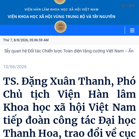
|
VI
EN
VIỆN HÀN LÂM KHOA HỌC XÃ HỘI VIỆT NAM
VIỆN KHOA HỌC XÃ HỘI VÙNG TRUNG BỘ VÀ TÂY NGUYÊN
Thứ 7, 8/8/2026, 05:07:00 AM
 hệ Đối tác Chiến lược Toàn diện tăng cường Việt Nam – Ấn Độ
Vi
10/06/2026
TS. Đặng Xuân Thanh, Phó
Chủ tịch Viện Hàn lâm
Khoa học xã hội Việt Nam
tiếp đoàn công tác Đại học
Thanh Hoa, trao đổi về cục