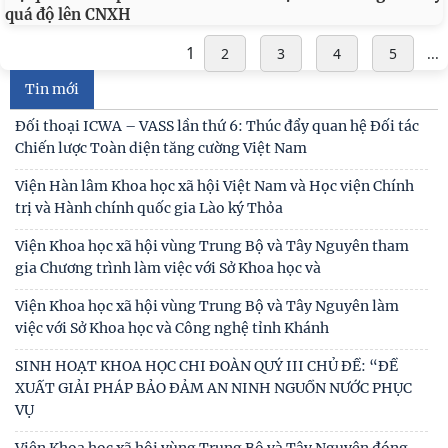
quá độ lên CNXH
1
2
3
4
5
...
Tin mới
Đối thoại ICWA – VASS lần thứ 6: Thúc đẩy quan hệ Đối tác
Chiến lược Toàn diện tăng cường Việt Nam
Viện Hàn lâm Khoa học xã hội Việt Nam và Học viện Chính
trị và Hành chính quốc gia Lào ký Thỏa
Viện Khoa học xã hội vùng Trung Bộ và Tây Nguyên tham
gia Chương trình làm việc với Sở Khoa học và
Viện Khoa học xã hội vùng Trung Bộ và Tây Nguyên làm
việc với Sở Khoa học và Công nghệ tỉnh Khánh
SINH HOẠT KHOA HỌC CHI ĐOÀN QUÝ III CHỦ ĐỀ: “ĐỀ
XUẤT GIẢI PHÁP BẢO ĐẢM AN NINH NGUỒN NƯỚC PHỤC
VỤ