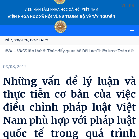
|
VI
EN
VIỆN HÀN LÂM KHOA HỌC XÃ HỘI VIỆT NAM
VIỆN KHOA HỌC XÃ HỘI VÙNG TRUNG BỘ VÀ TÂY NGUYÊN
Thứ 7, 8/8/2026, 12:52:14 PM
 ICWA – VASS lần thứ 6: Thúc đẩy quan hệ Đối tác Chiến lược Toàn diện 
03/08/2012
Những vấn đề lý luận và
thực tiễn cơ bản của việc
điều chỉnh pháp luật Việt
Nam phù hợp với pháp luật
quốc tế trong quá trình