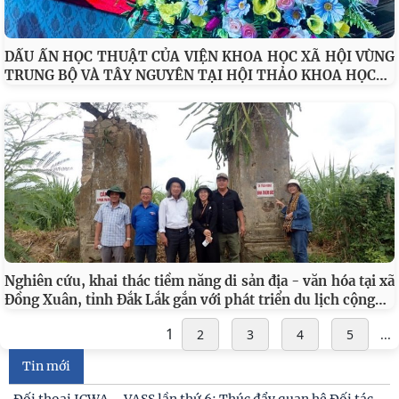
DẤU ẤN HỌC THUẬT CỦA VIỆN KHOA HỌC XÃ HỘI VÙNG
…
TRUNG BỘ VÀ TÂY NGUYÊN TẠI HỘI THẢO KHOA HỌC
Đối thoại ICWA – VASS lần thứ 6: Thúc đẩy quan hệ Đối tác
Chiến lược Toàn diện tăng cường Việt Nam
Viện Hàn lâm Khoa học xã hội Việt Nam và Học viện Chính
trị và Hành chính quốc gia Lào ký Thỏa
Nghiên cứu, khai thác tiềm năng di sản địa - văn hóa tại xã
Viện Khoa học xã hội vùng Trung Bộ và Tây Nguyên tham
…
Đồng Xuân, tỉnh Đắk Lắk gắn với phát triển du lịch cộng
gia Chương trình làm việc với Sở Khoa học và
1
2
3
4
5
...
Viện Khoa học xã hội vùng Trung Bộ và Tây Nguyên làm
việc với Sở Khoa học và Công nghệ tỉnh Khánh
Tin mới
SINH HOẠT KHOA HỌC CHI ĐOÀN QUÝ III CHỦ ĐỀ: “ĐỀ