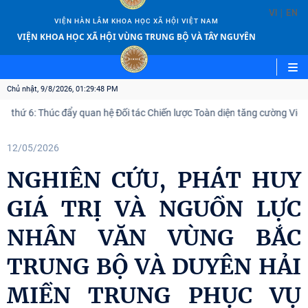
|
VI
EN
VIỆN HÀN LÂM KHOA HỌC XÃ HỘI VIỆT NAM
VIỆN KHOA HỌC XÃ HỘI VÙNG TRUNG BỘ VÀ TÂY NGUYÊN
Chủ nhật, 9/8/2026, 01:29:49 PM
: Thúc đẩy quan hệ Đối tác Chiến lược Toàn diện tăng cường Việt Nam – 
12/05/2026
NGHIÊN CỨU, PHÁT HUY
GIÁ TRỊ VÀ NGUỒN LỰC
NHÂN VĂN VÙNG BẮC
TRUNG BỘ VÀ DUYÊN HẢI
MIỀN TRUNG PHỤC VỤ