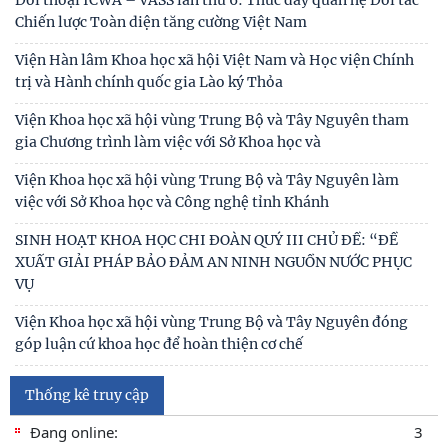
XUẤT GIẢI PHÁP BẢO ĐẢM AN NINH NGUỒN NƯỚC PHỤC
VỤ
Viện Khoa học xã hội vùng Trung Bộ và Tây Nguyên đóng
góp luận cứ khoa học để hoàn thiện cơ chế
KHẢO SÁT VÀ TƯ VẤN PHÁT TRIỂN DU LỊCH CỘNG ĐỒNG
TẠI XÃ THƯỢNG ĐỨC, THÀNH PHỐ ĐÀ NẴNG
Tọa đàm khoa học “Hát bội trong đời sống văn hóa cư dân
vùng Nam Trung Bộ”
Kinh nghiệm quốc tế về kinh tế di sản và hàm ý giải pháp
góp phần xây dựng Công viên địa chất Phú
Bảo tồn, phát huy giá trị di sản văn hóa gắn với phát triển
du lịch bền vững ở tỉnh Đắk Lắk
Thống kê truy cập
Đang online:
3