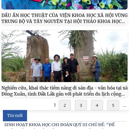
DẤU ẤN HỌC THUẬT CỦA VIỆN KHOA HỌC XÃ HỘI VÙNG
…
TRUNG BỘ VÀ TÂY NGUYÊN TẠI HỘI THẢO KHOA HỌC
Đối thoại ICWA – VASS lần thứ 6: Thúc đẩy quan hệ Đối tác
Chiến lược Toàn diện tăng cường Việt Nam
Viện Hàn lâm Khoa học xã hội Việt Nam và Học viện Chính
trị và Hành chính quốc gia Lào ký Thỏa
Nghiên cứu, khai thác tiềm năng di sản địa - văn hóa tại xã
Viện Khoa học xã hội vùng Trung Bộ và Tây Nguyên tham
…
Đồng Xuân, tỉnh Đắk Lắk gắn với phát triển du lịch cộng
gia Chương trình làm việc với Sở Khoa học và
1
2
3
4
5
...
Viện Khoa học xã hội vùng Trung Bộ và Tây Nguyên làm
việc với Sở Khoa học và Công nghệ tỉnh Khánh
Tin mới
SINH HOẠT KHOA HỌC CHI ĐOÀN QUÝ III CHỦ ĐỀ: “ĐỀ