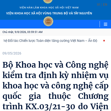
|
VI
EN
VIỆN HÀN LÂM KHOA HỌC XÃ HỘI VIỆT NAM
VIỆN KHOA HỌC XÃ HỘI VÙNG TRUNG BỘ VÀ TÂY NGUYÊN
Chủ nhật, 9/8/2026, 03:59:52 AM
i tác Chiến lược Toàn diện tăng cường Việt Nam – Ấn Độ
Viện Hà
09/05/2026
Bộ Khoa học và Công nghệ
kiểm tra định kỳ nhiệm vụ
khoa học và công nghệ cấp
quốc gia thuộc Chương
trình KX.03/21-30 do Viện