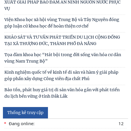
XUẤT GIẢI PHÁP BẢO ĐẢM AN NINH NGUỒN NƯỚC PHỤC
VỤ
Viện Khoa học xã hội vùng Trung Bộ và Tây Nguyên đóng
góp luận cứ khoa học để hoàn thiện cơ chế
KHẢO SÁT VÀ TƯ VẤN PHÁT TRIỂN DU LỊCH CỘNG ĐỒNG
TẠI XÃ THƯỢNG ĐỨC, THÀNH PHỐ ĐÀ NẴNG
Tọa đàm khoa học “Hát bội trong đời sống văn hóa cư dân
vùng Nam Trung Bộ”
Kinh nghiệm quốc tế về kinh tế di sản và hàm ý giải pháp
góp phần xây dựng Công viên địa chất Phú
Bảo tồn, phát huy giá trị di sản văn hóa gắn với phát triển
du lịch bền vững ở tỉnh Đắk Lắk
Thống kê truy cập
Đang online:
12