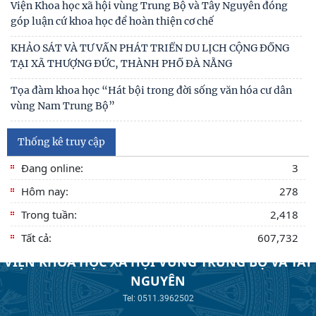
Viện Khoa học xã hội vùng Trung Bộ và Tây Nguyên đóng
góp luận cứ khoa học để hoàn thiện cơ chế
KHẢO SÁT VÀ TƯ VẤN PHÁT TRIỂN DU LỊCH CỘNG ĐỒNG
TẠI XÃ THƯỢNG ĐỨC, THÀNH PHỐ ĐÀ NẴNG
Tọa đàm khoa học “Hát bội trong đời sống văn hóa cư dân
vùng Nam Trung Bộ”
Kinh nghiệm quốc tế về kinh tế di sản và hàm ý giải pháp
Thống kê truy cập
góp phần xây dựng Công viên địa chất Phú
Đang online:
3
Bảo tồn, phát huy giá trị di sản văn hóa gắn với phát triển
du lịch bền vững ở tỉnh Đắk Lắk
Hôm nay:
278
Trong tuần:
2,418
Hạ tầng chiến lược cho phát triển kinh tế tư nhân tỉnh Đắk
Lắk trong bối cảnh tổ chức lại không
Tất cả:
607,732
VIỆN KHOA HỌC XÃ HỘI VÙNG TRUNG BỘ VÀ TÂY
DẤU ẤN HỌC THUẬT CỦA VIỆN KHOA HỌC XÃ HỘI VÙNG
TRUNG BỘ VÀ TÂY NGUYÊN TẠI HỘI THẢO KHOA HỌC
NGUYÊN
QUỐC
Tel: 0511.3962502