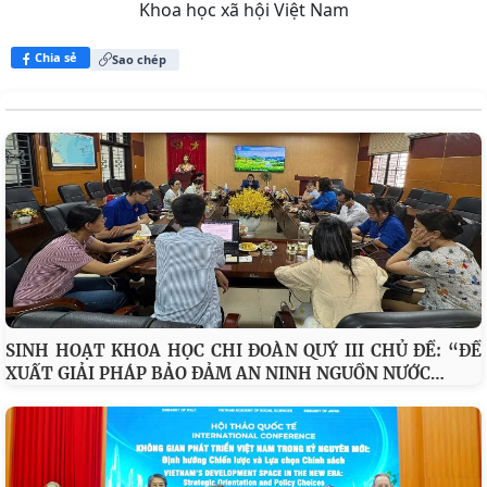
Tin: Nguyễn Thu Trang; Ảnh: PV Cổng Thông tin điện
tử TP Hải Phòng
Nguồn bài viết:
Cổng Thông tin điện tử Viện Hàn lâm
Khoa học xã hội Việt Nam
Chia sẻ
Sao chép