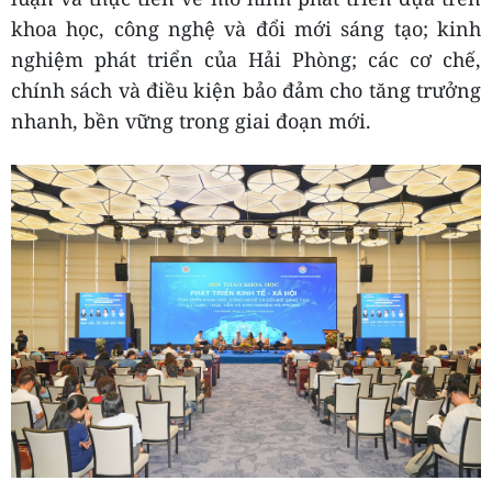
Việt Nam, nguyên Viện trưởng Viện Kinh tế Việt
Nam và Ông Nguyễn Cao Thắng, Giám đốc Sở
Khoa học và Công nghệ thành phố Hải Phòng
Hội thảo nhận được 55 tham luận, gồm hai phiên
làm việc chính. Phiên thứ nhất với chủ đề
“Những vấn đề lý luận và thực tiễn về phát triển
kinh tế - xã hội dựa trên khoa học, công nghệ và
đổi mới sáng tạo” tập trung trao đổi các vấn đề lý
luận và thực tiễn về mô hình phát triển dựa trên
khoa học, công nghệ và đổi mới sáng tạo; kinh
nghiệm phát triển của Hải Phòng; các cơ chế,
chính sách và điều kiện bảo đảm cho tăng trưởng
nhanh, bền vững trong giai đoạn mới.