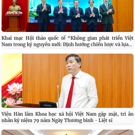
SINH HOẠT KHOA HỌC CHI ĐOÀN QUÝ III CHỦ ĐỀ: “ĐỀ
…
XUẤT GIẢI PHÁP BẢO ĐẢM AN NINH NGUỒN NƯỚC
Khai mạc Hội thảo quốc tế “Không gian phát triển Việt
…
Nam trong kỷ nguyên mới: Định hướng chiến lược và lựa