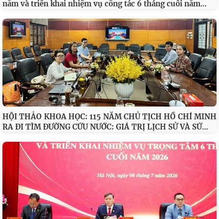
Thông báo kết luận của Ban Chỉ đạo Chuyển đổi số trong
…
các cơ quan đảng tại Hội nghị sơ kết 6 tháng đầu năm và
Hội đồng Lý luận Trung ương sơ kết công tác 6 tháng đầu
…
năm và triển khai nhiệm vụ công tác 6 tháng cuối năm