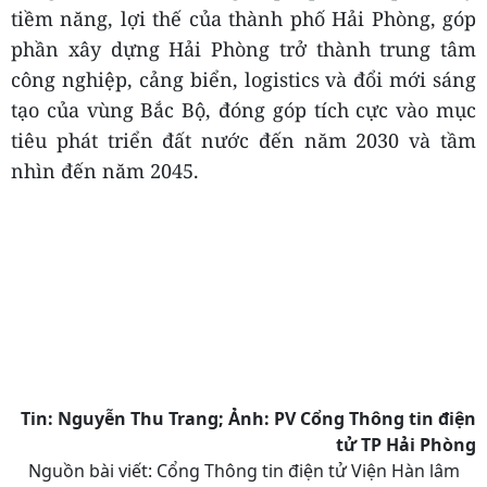
Các đại biểu tham dự chụp ảnh lưu niệm tại Hội
thảo
Thông qua các tham luận và các ý kiến trao đổi,
hội thảo tiếp tục bổ sung luận cứ khoa học và
thực tiễn phục vụ nghiên cứu, hoạch định và
hoàn thiện chủ trương, chính sách phát triển;
đồng thời đề xuất các giải pháp nhằm phát huy
tiềm năng, lợi thế của thành phố Hải Phòng, góp
phần xây dựng Hải Phòng trở thành trung tâm
công nghiệp, cảng biển, logistics và đổi mới sáng
tạo của vùng Bắc Bộ, đóng góp tích cực vào mục
tiêu phát triển đất nước đến năm 2030 và tầm
nhìn đến năm 2045.