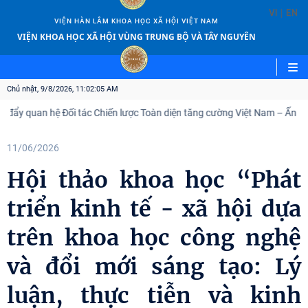
|
VI
EN
VIỆN HÀN LÂM KHOA HỌC XÃ HỘI VIỆT NAM
VIỆN KHOA HỌC XÃ HỘI VÙNG TRUNG BỘ VÀ TÂY NGUYÊN
Chủ nhật, 9/8/2026, 11:02:07 AM
ệ Đối tác Chiến lược Toàn diện tăng cường Việt Nam – Ấn Độ
Việ
11/06/2026
Hội thảo khoa học “Phát
triển kinh tế - xã hội dựa
trên khoa học công nghệ
và đổi mới sáng tạo: Lý
luận, thực tiễn và kinh