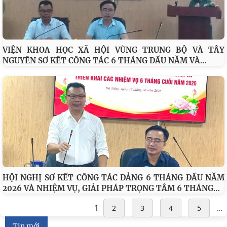
GS.TS. Lê Văn Lợi, Ủy viên Trung ương Đảng, Bí thư Đảng
…
ủy, Chủ tịch Viện Hàn lâm Khoa học xã hội Việt Nam dự
VIỆN KHOA HỌC XÃ HỘI VÙNG TRUNG BỘ VÀ TÂY
…
NGUYÊN SƠ KẾT CÔNG TÁC 6 THÁNG ĐẦU NĂM VÀ