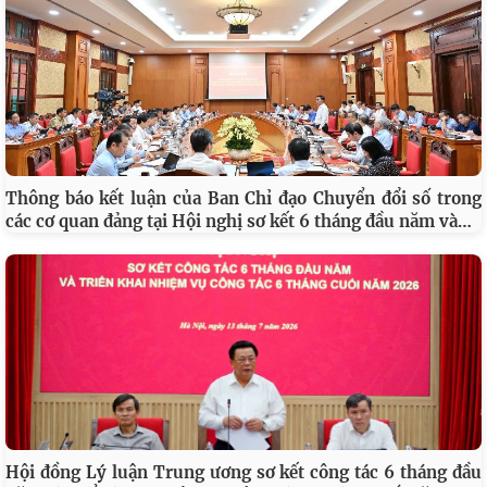
Viện Hàn lâm Khoa học xã hội Việt Nam gặp mặt, tri ân
nhân kỷ niệm 79 năm Ngày Thương binh - Liệt sĩ