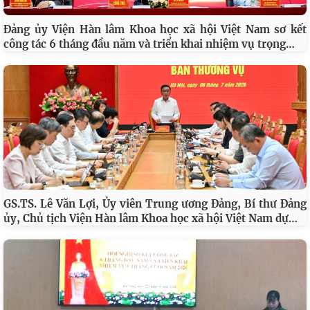
HỘI THẢO KHOA HỌC: 115 NĂM CHỦ TỊCH HỒ CHÍ MINH
…
RA ĐI TÌM ĐƯỜNG CỨU NƯỚC: GIÁ TRỊ LỊCH SỬ VÀ SỨ
Đảng ủy Viện Hàn lâm Khoa học xã hội Việt Nam sơ kết
…
công tác 6 tháng đầu năm và triển khai nhiệm vụ trọng