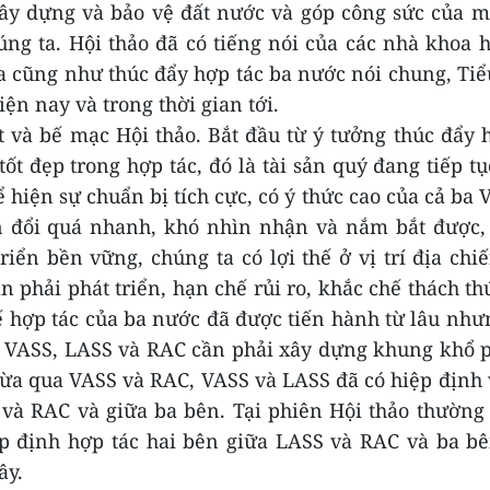
 xây dựng và bảo vệ đất nước và góp công sức của 
ng ta. Hội thảo đã có tiếng nói của các nhà khoa 
ia cũng như thúc đẩy hợp tác ba nước nói chung, Ti
ện nay và trong thời gian tới.
 và bế mạc Hội thảo. Bắt đầu từ ý tưởng thúc đẩy 
t đẹp trong hợp tác, đó là tài sản quý đang tiếp t
 hiện sự chuẩn bị tích cực, có ý thức cao của cả ba V
ến đổi quá nhanh, khó nhìn nhận và nắm bắt được,
iển bền vững, chúng ta có lợi thế ở vị trí địa chi
phải phát triển, hạn chế rủi ro, khắc chế thách th
tế hợp tác của ba nước đã được tiến hành từ lâu nh
i VASS, LASS và RAC cần phải xây dựng khung khổ 
ừa qua VASS và RAC, VASS và LASS đã có hiệp định
 và RAC và giữa ba bên. Tại phiên Hội thảo thường
iệp định hợp tác hai bên giữa LASS và RAC và ba b
ây.