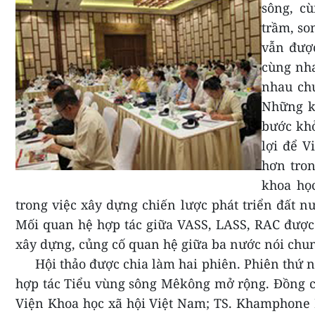
sông, c
trầm, so
vẫn được
cùng nha
nhau chu
Những k
bước khở
lợi để V
hơn tron
khoa họ
trong việc xây dựng chiến lược phát triển đất n
Mối quan hệ hợp tác giữa VASS, LASS, RAC được 
xây dựng, củng cố quan hệ giữa ba nước nói chu
Hội thảo được chia làm hai phiên. Phiên thứ n
hợp tác Tiểu vùng sông Mêkông mở rộng. Đồng ch
Viện Khoa học xã hội Việt Nam;
TS. Khamphone B