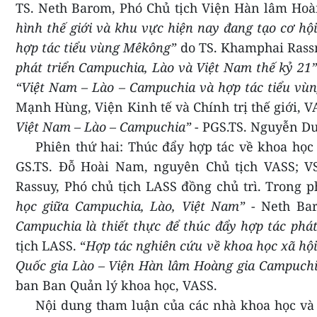
TS. Neth Barom, Phó Chủ tịch
Viện Hàn lâm Hoàn
hình thế giới và khu vực hiện nay đang tạo cơ h
hợp tác tiểu vùng Mêkông”
do
TS. Khamphai Rassm
phát triển Campuchia, Lào và Việt Nam thế kỷ 21”
“
Việt Nam – Lào – Campuchia và hợp tác tiểu vù
Mạnh Hùng
,
Viện Kinh tế và Chính trị thế giới
, V
Việt Nam – Lào – Campuchia
”
-
PGS.
TS.
Nguyễn D
Phiên thứ hai: Thúc đẩy hợp tác về khoa họ
GS.TS. Đỗ Hoài Nam, nguyên Chủ tịch VASS; V
Rassuy, Phó chủ tịch LASS đồng chủ trì. Trong 
học giữa Campuchia, Lào, Việt Nam”
-
Neth Ba
Campuchia là thiết thực để thúc đẩy hợp tác phát
tịch LASS.
“
Hợp tác nghiên cứu về khoa học xã hội
Quốc gia Lào – Viện Hàn lâm Hoàng gia Campuchia
ban Ban Quản lý khoa học,
VASS.
Nội dung tham luận của các nhà khoa học và c