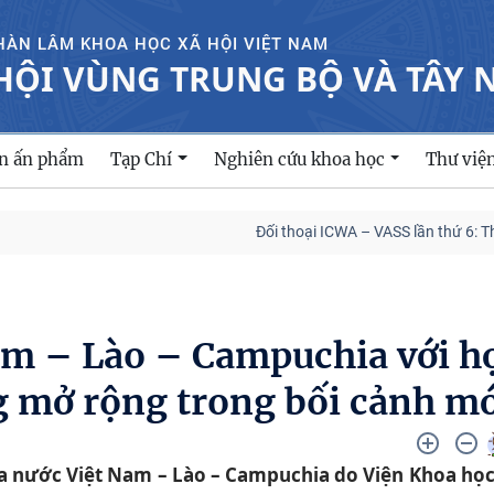
HÀN LÂM KHOA HỌC XÃ HỘI VIỆT NAM
HỘI VÙNG TRUNG BỘ VÀ TÂY
ản ấn phẩm
Tạp Chí
Nghiên cứu khoa học
Thư việ
Đối thoại ICWA – VASS lần thứ 6: Thúc đẩ
Nam – Lào – Campuchia với h
g mở rộng trong bối cảnh mớ
ba nước Việt Nam – Lào – Campuchia do Viện Khoa học