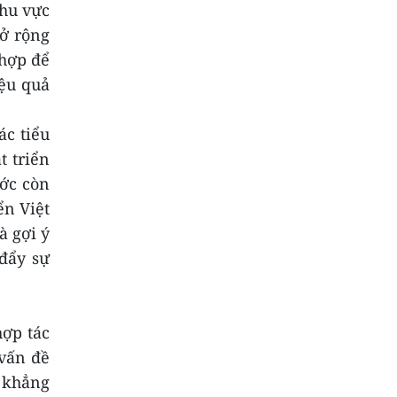
khu vực
mở rộng
 hợp để
iệu quả
ác tiểu
t triển
ớc còn
ển Việt
à gợi ý
 đẩy sự
.
hợp tác
vấn đề
 khẳng