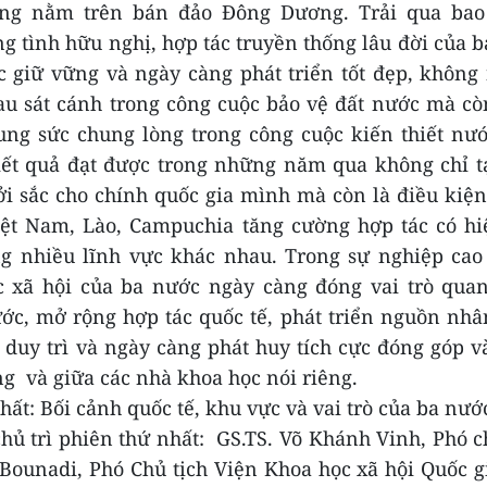
ùng nằm trên bán đảo Đông Dương. Trải qua bao
ng tình hữu nghị, hợp tác truyền thống lâu đời của 
 giữ vững và ngày càng phát triển tốt đẹp, không
u sát cánh trong công cuộc bảo vệ đất nước mà cò
ng sức chung lòng trong công cuộc kiến thiết nướ
ết quả đạt được trong những năm qua không chỉ t
i sắc cho chính quốc gia mình mà còn là điều kiệ
iệt Nam, Lào, Campuchia tăng cường hợp tác có hi
g nhiều lĩnh vực khác nhau. Trong sự nghiệp cao 
c xã hội của ba nước ngày càng đóng vai trò quan
ước, mở rộng hợp tác quốc tế, phát triển nguồn nh
duy trì và ngày càng phát huy tích cực đóng góp v
ng
và giữa các nhà khoa học nói riêng.
hất: Bối cảnh quốc tế, khu vực và vai trò của ba nướ
ủ trì phiên thứ nhất: GS.TS. Võ Khánh Vinh, Phó c
ounadi, Phó Chủ tịch
Viện Khoa học xã hội Quốc g