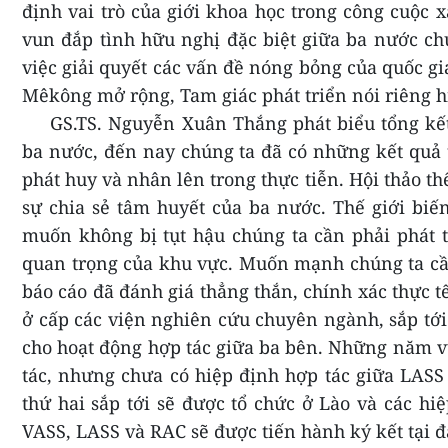
định vai trò của giới khoa học trong công cuộc
vun đắp tình hữu nghị đặc biệt giữa ba nước chú
việc giải quyết các vấn đề nóng bỏng của quốc g
Mêkông mở rộng, Tam giác phát triển nói riêng hi
GS.TS. Nguyễn Xuân Thắng phát biểu tổng kết
ba nước, đến nay chúng ta đã có những kết quả tố
phát huy và nhân lên trong thực tiễn. Hội thảo thể
sự chia sẻ tâm huyết của ba nước. Thế giới bi
muốn không bị tụt hậu chúng ta cần phải phát tr
quan trọng của khu vực. Muốn mạnh chúng ta cần 
báo cáo đã đánh giá thẳng thắn, chính xác thực 
ở cấp các viện nghiên cứu chuyên ngành, sắp tớ
cho hoạt động hợp tác giữa ba bên. Những năm v
tác, nhưng chưa có hiệp định hợp tác giữa LASS
thứ hai sắp tới sẽ được tổ chức ở Lào và các h
VASS, LASS và RAC
sẽ được tiến hành ký kết
tại đ