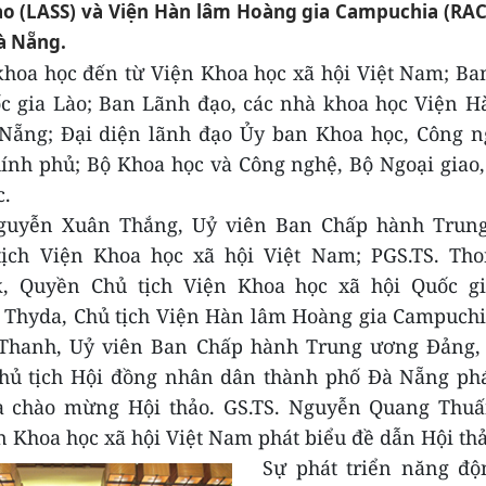
Lào (LASS) và Viện Hàn lâm Hoàng gia Campuchia (RA
à Nẵng.
khoa học đến từ Viện Khoa học xã hội Việt Nam; B
ốc gia Lào; Ban Lãnh đạo, các nhà khoa học Viện 
Nẵng;
Đại diện lãnh đạo
Ủy ban Khoa học, Công n
ính phủ; Bộ Khoa học và Công nghệ, Bộ Ngoại giao
c.
Nguyễn Xuân Thắng, Uỷ viên Ban Chấp hành Trun
tịch Viện Khoa học xã hội Việt Nam;
PGS.TS. Tho
,
Quyền Chủ tịch Viện Khoa học xã hội Quốc gi
t Thyda,
Chủ tịch Viện Hàn lâm Hoàng gia Campuchi
 Thanh,
Uỷ viên Ban Chấp hành Trung ương Đảng
,
Chủ tịch Hội đồng nhân dân thành phố Đà Nẵng
phá
à chào mừng Hội thảo. GS.TS. Nguyễn Quang Thuấ
n Khoa học xã hội Việt Nam phát biểu đề dẫn Hội thả
Sự phát triển năng độ