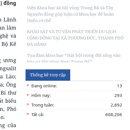
C) đồng
Tọa đàm khoa học “Hát bội trong đời sống văn
hóa cư dân vùng Nam Trung Bộ”
an Lãnh
Kinh nghiệm quốc tế về kinh tế di sản và hàm ý
Hàn lâm
giải pháp góp phần xây dựng Công viên địa chất
ghệ và
Phú
, Bộ Kế
Bảo tồn, phát huy giá trị di sản văn hóa gắn với
phát triển du lịch bền vững ở tỉnh Đắk Lắk
g ương
ngsalit
Thống kê truy cập
a Lào;
a; Ông
Đang online:
13
 Bí thư
Hôm nay:
293
t biểu
Trong tuần:
2,892
n, Phó
Tất cả:
608,206
o.
ng của