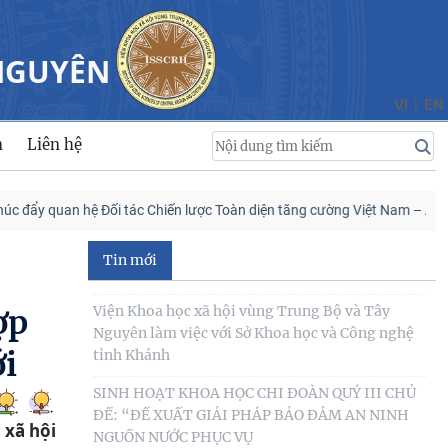
viện Chính trị và Hành chính quốc gia Lào ký
Thỏa
 NGUYÊN
Viện Khoa học xã hội vùng Trung Bộ và Tây
Nguyên tham gia Chương trình làm việc với Sở
|
VI
EN
Khoa học và
n
Liên hệ
Viện Khoa học xã hội vùng Trung Bộ và Tây
Nguyên làm việc với Sở Khoa học và Công nghệ
tỉnh Khánh
y quan hệ Đối tác Chiến lược Toàn diện tăng cường Việt Nam – Ấn Độ
SINH HOẠT KHOA HỌC CHI ĐOÀN QUÝ III CHỦ
ĐỀ: “ĐỀ XUẤT GIẢI PHÁP BẢO ĐẢM AN NINH
Tin mới
NGUỒN NƯỚC PHỤC VỤ
Viện Khoa học xã hội vùng Trung Bộ và Tây
ợp
Nguyên đóng góp luận cứ khoa học để hoàn
thiện cơ chế
i
KHẢO SÁT VÀ TƯ VẤN PHÁT TRIỂN DU LỊCH
CỘNG ĐỒNG TẠI XÃ THƯỢNG ĐỨC, THÀNH PHỐ
 xã hội
ĐÀ NẴNG