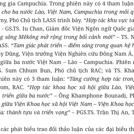
g gia Campuchia. Trong phiên này có 4 tham luận:
ội cho ba nước Lào, Việt Nam, Campuchia trong mối 
y, Phó Chủ tịch LASS trình bày.
“
Hợp tác khu vực t
- GS.TS.
Iu Chan, Giám đốc Viện Ngôn ngữ Quốc gi
ng sông Mêkông mở rộng trong bối cảnh mới”
– TS.
ASS
.
“
Tam giác phát triển – điểm sáng trong quan hệ 
uy Dũng
,
Viện trưởng Viện Nghiên cứu Đông Nam Á
c giữa ba nước Việt Nam – Lào – Campuchia. Phiên
S. Sum Chhum Bun, Phó chủ tịch RAC; và TS. Kh
phiên này có 3 tham luận:
“
Tăng cường hợp tác tron
rom, RAC.
“
Hợp tác khoa học xã hội giữa Lào, Việ
 triển giữa ba nước”
–
Ông Khamphone Bounadi, P
 giữa Viện Khoa học xã hội Việt Nam – Viện Khoa học
: thành tựu và triển vọng”
– PGS.TS.
Trần Thị An,
ác phát biểu trao đổi thảo luận của các đại biểu 