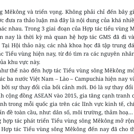
ng Mêkông và triển vọng. Không phải chỉ đến bây g
c đưa ra thảo luận mà đây là nội dung của khá nhi
hác nhau. Trong 3 giai đoạn của Hợp tác tiểu vùng
ến nay là thời kỳ mà quan hệ hợp tác GMS đã đi v
 Tại Hội thảo này, các nhà khoa học đã tập trung đ
c Tiểu vùng hiện nay, từ đó tìm ra các nguyên nhâ
ủa khu vực này.
 như thế nào đến hợp tác Tiểu vùng sông Mêkông m
ác ba nước Việt Nam – Lào – Campuchia hiện nay v
 bởi sự thay đổi của bối cảnh mới. Đó là sự thay đổi 
ành cộng đồng ASEAN vào 2015, gia tăng cạnh tranh 
nh trong mỗi quốc gia trên các lĩnh vực kinh tế, chí
vấn đề toàn cầu, như: dân số, môi trường, thảm hoạ…
ng hợp tác phát triển Tiểu vùng sông Mêkông mở rộ
ng Hợp tác Tiểu vùng sông Mêkông đến nay đã cho t