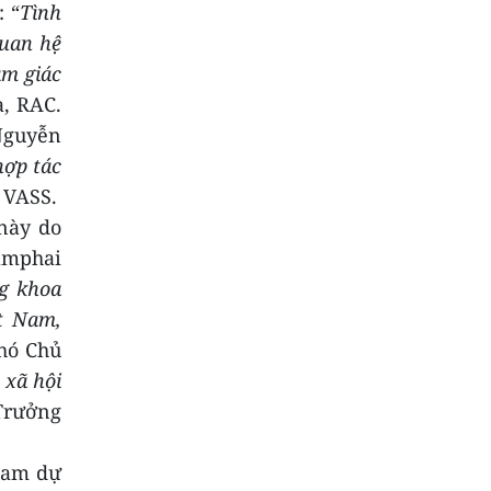
 “
Tình
quan hệ
am giác
a, RAC.
Nguyễn
hợp tác
, VASS
.
 này do
amphai
g khoa
t Nam,
hó Chủ
 xã hội
Trưởng
tham dự