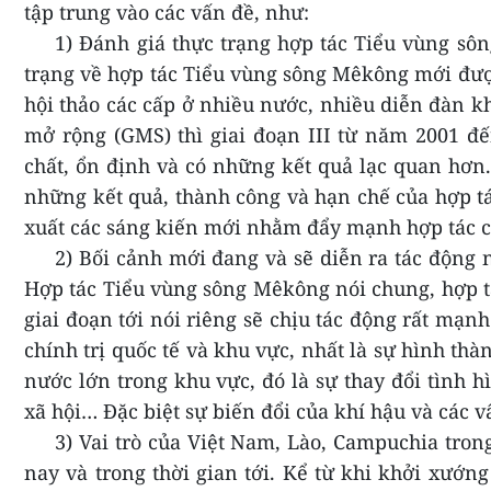
tập trung vào các vấn đề, như:
1) Đánh giá thực trạng hợp tác Tiểu vùng sô
trạng về hợp tác Tiểu vùng sông Mêkông mới đượ
hội thảo các cấp ở nhiều nước, nhiều diễn đàn k
mở rộng (GMS) thì giai đoạn III từ năm 2001 đ
chất, ổn định và có những kết quả lạc quan hơn.
những kết quả, thành công và hạn chế của hợp tá
xuất các sáng kiến mới nhằm đẩy mạnh hợp tác c
2) Bối cảnh mới đang và sẽ diễn ra tác động
Hợp tác Tiểu vùng sông Mêkông nói chung, hợp t
giai đoạn tới nói riêng sẽ chịu tác động rất mạnh
chính trị quốc tế và khu vực, nhất là sự hình th
nước lớn trong khu vực, đó là sự thay đổi tình hì
xã hội… Đặc biệt sự biến đổi của khí hậu và các 
3) Vai trò của Việt Nam, Lào, Campuchia tro
nay và trong thời gian tới. Kể từ khi khởi xướ