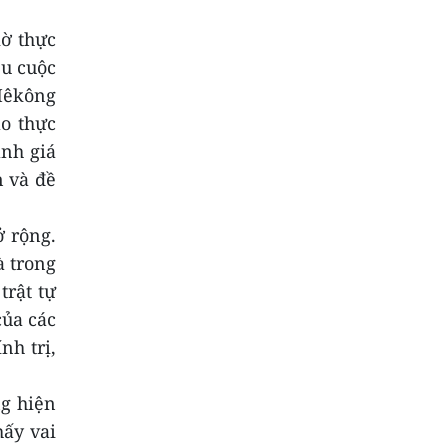
iờ thực
ều cuộc
 Mêkông
ào thực
ánh giá
n và đề
ở rộng.
à trong
trật tự
của các
nh trị,
ng hiện
hấy vai