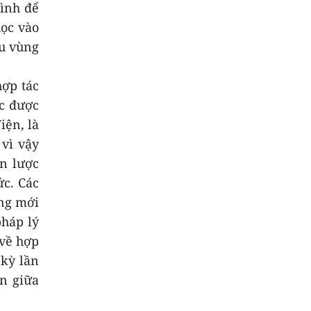
mình để
học vào
ểu vùng
hợp tác
ục được
iện, là
 vì vậy
ến lược
ức.
Các
ưng mới
pháp lý
 về hợp
 kỳ lần
ên giữa