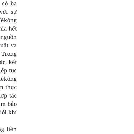
 có ba
với sự
Mêkông
hĩa hết
 nguồn
huật và
 Trong
ác, kết
iếp tục
Mêkông
ên thực
hợp tác
đảm bảo
đổi khí
g liền