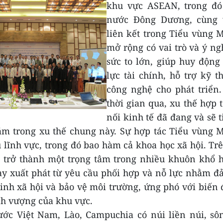
khu vực ASEAN, trong đó
nước Đông Dương, cùng 
liên kết trong Tiểu vùng 
mở rộng có vai trò và ý ng
sức to lớn, giúp huy động
lực tài chính, hỗ trợ kỹ t
công nghệ cho phát triển.
thời gian qua, xu thế hợp t
nối kinh tế đã đang và sẽ t
m trong xu thế chung này. Sự hợp tác Tiểu vùng 
u lĩnh vực, trong đó bao hàm cả khoa học xã hội. Tr
đã trở thành một trọng tâm trong nhiều khuôn khổ 
ày xuất phát từ yêu cầu phối hợp và nỗ lực nhằm 
inh xã hội và bảo vệ môi trường, ứng phó với biến 
nh vượng của khu vực.
ớc Việt Nam, Lào, Campuchia có núi liền núi, sôn