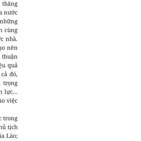
 thăng
ba nước
 những
n cùng
c nhà.
ạo nên
n thuận
ệu quả
cả đó,
 trọng
ân lực…
ào việc
c trong
hủ tịch
ia Lào;