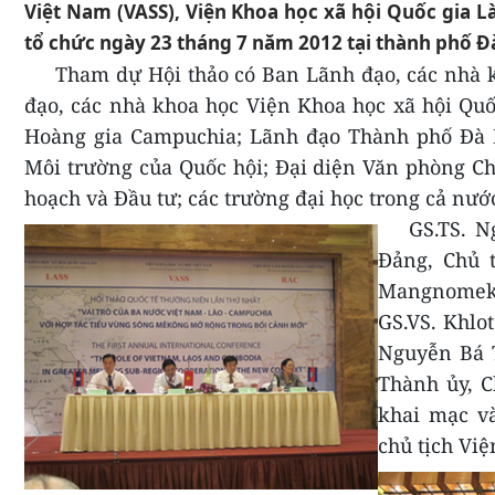
Việt Nam (VASS), Viện Khoa học xã hội Quốc gia 
tổ chức ngày 23 tháng 7 năm 2012 tại thành phố Đ
Tham dự Hội thảo có Ban Lãnh đạo, các nhà 
đạo, các nhà khoa học Viện Khoa học xã hội Qu
Hoàng gia Campuchia;
Lãnh đạo Thành phố Đà 
Môi trường của Quốc hội; Đại diện Văn phòng Ch
hoạch và Đầu tư;
các trường đại học trong cả nướ
GS.TS. 
Đảng, Chủ 
Mangnomek
GS.VS. Khlo
Nguyễn Bá
Thành ủy, 
khai mạc v
chủ tịch Việ