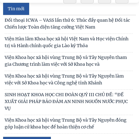
Tin mới
Đối thoại ICWA – VASS lần thứ 6: Thúc đẩy quan hệ Đối tác
Chiến lược Toàn diện tăng cường Việt Nam
Viện Hàn lâm Khoa học xã hội Việt Nam và Học viện Chính
trị và Hành chính quốc gia Lào ký Thỏa
Viện Khoa học xã hội vùng Trung Bộ và Tây Nguyên tham
gia Chương trình làm việc với Sở Khoa học và
Viện Khoa học xã hội vùng Trung Bộ và Tây Nguyên làm
việc với Sở Khoa học và Công nghệ tỉnh Khánh
SINH HOẠT KHOA HỌC CHI ĐOÀN QUÝ III CHỦ ĐỀ: “ĐỀ
XUẤT GIẢI PHÁP BẢO ĐẢM AN NINH NGUỒN NƯỚC PHỤC
VỤ
Viện Khoa học xã hội vùng Trung Bộ và Tây Nguyên đóng
góp luận cứ khoa học để hoàn thiện cơ chế
KHẢO SÁT VÀ TƯ VẤN PHÁT TRIỂN DU LỊCH CỘNG ĐỒNG