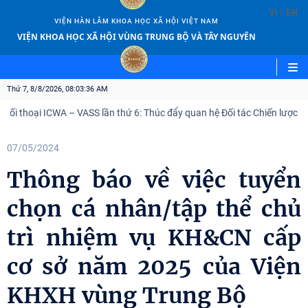
|
VI
EN
VIỆN HÀN LÂM KHOA HỌC XÃ HỘI VIỆT NAM
VIỆN KHOA HỌC XÃ HỘI VÙNG TRUNG BỘ VÀ TÂY NGUYÊN
Thứ 7, 8/8/2026, 08:03:36 AM
ối thoại ICWA – VASS lần thứ 6: Thúc đẩy quan hệ Đối tác Chiến lược To
07/05/2024
Thông báo về việc tuyển
chọn cá nhân/tập thể chủ
trì nhiệm vụ KH&CN cấp
cơ sở năm 2025 của Viện
KHXH vùng Trung Bộ