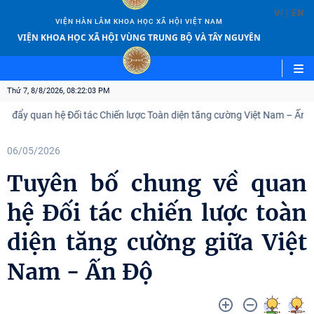
|
VI
EN
VIỆN HÀN LÂM KHOA HỌC XÃ HỘI VIỆT NAM
VIỆN KHOA HỌC XÃ HỘI VÙNG TRUNG BỘ VÀ TÂY NGUYÊN
Thứ 7, 8/8/2026, 08:22:04 PM
uan hệ Đối tác Chiến lược Toàn diện tăng cường Việt Nam – Ấn Độ
06/05/2026
Tuyên bố chung về quan
hệ Đối tác chiến lược toàn
diện tăng cường giữa Việt
Nam - Ấn Độ