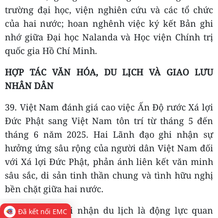
trường đại học, viện nghiên cứu và các tổ chức
của hai nước; hoan nghênh việc ký kết Bản ghi
nhớ giữa Đại học Nalanda và Học viện Chính trị
quốc gia Hồ Chí Minh.
HỢP TÁC VĂN HÓA, DU LỊCH VÀ GIAO LƯU
NHÂN DÂN
39. Việt Nam đánh giá cao việc Ấn Độ rước Xá lợi
Đức Phật sang Việt Nam tôn trí từ tháng 5 đến
tháng 6 năm 2025. Hai Lãnh đạo ghi nhận sự
hưởng ứng sâu rộng của người dân Việt Nam đối
với Xá lợi Đức Phật, phản ánh liên kết văn minh
sâu sắc, di sản tinh thần chung và tình hữu nghị
bền chặt giữa hai nước.
40. Hai bên ghi nhận du lịch là động lực quan
Đã kết nối EMC