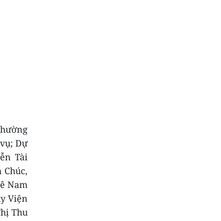
Thường
vụ; Dự
ễn Tài
 Chúc,
 Lê Nam
y Viện
Thị Thu