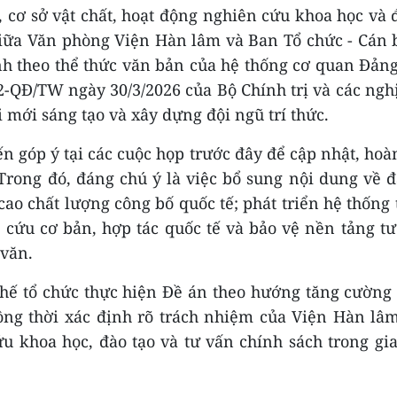
, cơ sở vật chất, hoạt động nghiên cứu khoa học và 
giữa Văn phòng Viện Hàn lâm và Ban Tổ chức - Cán 
nh theo thể thức văn bản của hệ thống cơ quan Đản
2-QĐ/TW ngày 30/3/2026 của Bộ Chính trị và các ngh
 mới sáng tạo và xây dựng đội ngũ trí thức.
ến góp ý tại các cuộc họp trước đây để cập nhật, hoà
Trong đó, đáng chú ý là việc bổ sung nội dung về đ
o chất lượng công bố quốc tế; phát triển hệ thống 
 cứu cơ bản, hợp tác quốc tế và bảo vệ nền tảng t
 văn.
hế tổ chức thực hiện Đề án theo hướng tăng cường 
ồng thời xác định rõ trách nhiệm của Viện Hàn lâ
u khoa học, đào tạo và tư vấn chính sách trong gi