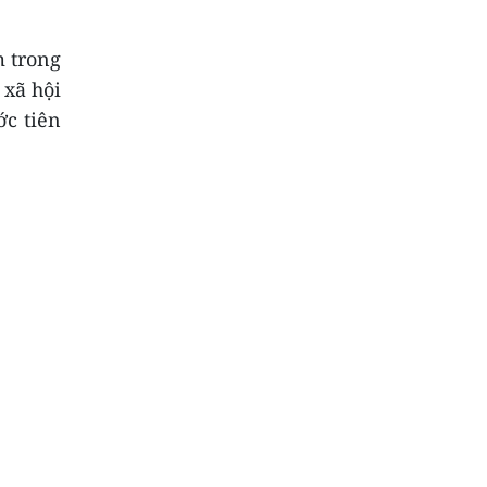
m trong
 xã hội
ớc tiên