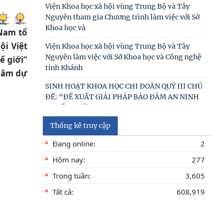
Tọa đàm khoa học “Hát bội trong đời sống văn
hóa cư dân vùng Nam Trung Bộ”
 Nam tổ
Kinh nghiệm quốc tế về kinh tế di sản và hàm ý
ội Việt
giải pháp góp phần xây dựng Công viên địa chất
ế giới”
Phú
 lâm dự
Bảo tồn, phát huy giá trị di sản văn hóa gắn với
phát triển du lịch bền vững ở tỉnh Đắk Lắk
Thống kê truy cập
Đang online:
2
Hôm nay:
277
Trong tuần:
3,605
Tất cả:
608,919