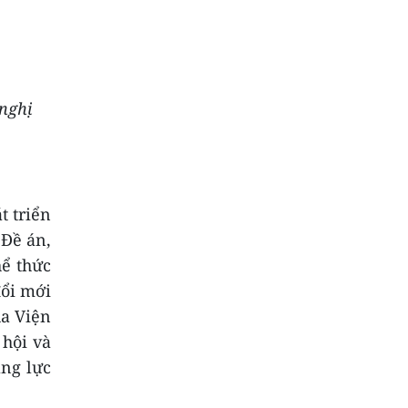
nghị
t triển
 Đề án,
hể thức
đổi mới
ủa
Viện
 hội và
ăng lực