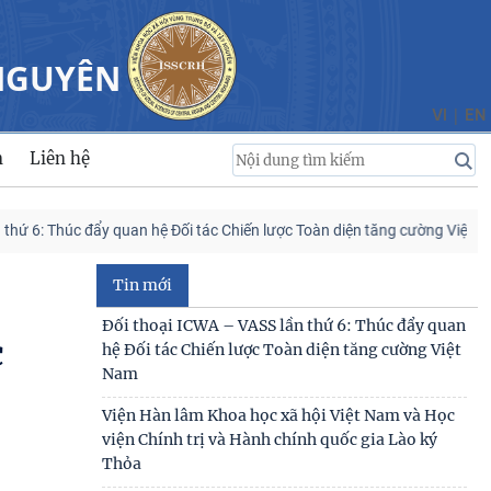
viện Chính trị và Hành chính quốc gia Lào ký
Thỏa
 NGUYÊN
Viện Khoa học xã hội vùng Trung Bộ và Tây
Nguyên tham gia Chương trình làm việc với Sở
|
VI
EN
Khoa học và
n
Liên hệ
Viện Khoa học xã hội vùng Trung Bộ và Tây
Nguyên làm việc với Sở Khoa học và Công nghệ
tỉnh Khánh
úc đẩy quan hệ Đối tác Chiến lược Toàn diện tăng cường Việt Nam – Ấn Đ
SINH HOẠT KHOA HỌC CHI ĐOÀN QUÝ III CHỦ
ĐỀ: “ĐỀ XUẤT GIẢI PHÁP BẢO ĐẢM AN NINH
Tin mới
NGUỒN NƯỚC PHỤC VỤ
Viện Khoa học xã hội vùng Trung Bộ và Tây
c
Nguyên đóng góp luận cứ khoa học để hoàn
thiện cơ chế
KHẢO SÁT VÀ TƯ VẤN PHÁT TRIỂN DU LỊCH
CỘNG ĐỒNG TẠI XÃ THƯỢNG ĐỨC, THÀNH PHỐ
ĐÀ NẴNG