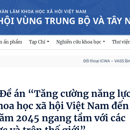
HÀN LÂM KHOA HỌC XÃ HỘI VIỆT NAM
HỘI VÙNG TRUNG BỘ VÀ TÂY
ản ấn phẩm
Tạp Chí
Nghiên cứu khoa học
Thư việ
Đối thoại ICWA – VASS lần thứ 6: Th
 Đề án “Tăng cường năng lự
hoa học xã hội Việt Nam đến
ăm 2045 ngang tầm với các