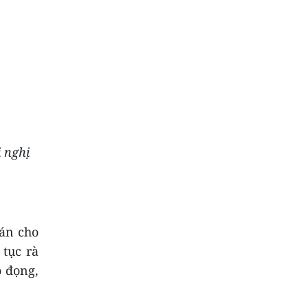
i nghị
 án cho
 tục rà
ô đọng,