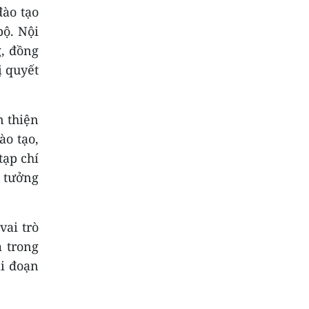
đào tạo
bộ. Nội
g, đồng
ị quyết
n thiện
ào tạo,
tạp chí
ư tưởng
vai trò
m trong
ai đoạn