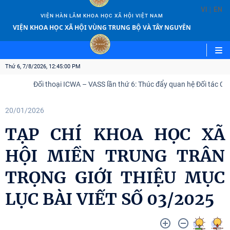
|
VI
EN
VIỆN HÀN LÂM KHOA HỌC XÃ HỘI VIỆT NAM
VIỆN KHOA HỌC XÃ HỘI VÙNG TRUNG BỘ VÀ TÂY NGUYÊN
Thứ 6, 7/8/2026, 12:45:00 PM
Đối thoại ICWA – VASS lần thứ 6: Thúc đẩy quan hệ Đối tác Chiế
20/01/2026
TẠP CHÍ KHOA HỌC XÃ
HỘI MIỀN TRUNG TRÂN
TRỌNG GIỚI THIỆU MỤC
LỤC BÀI VIẾT SỐ 03/2025