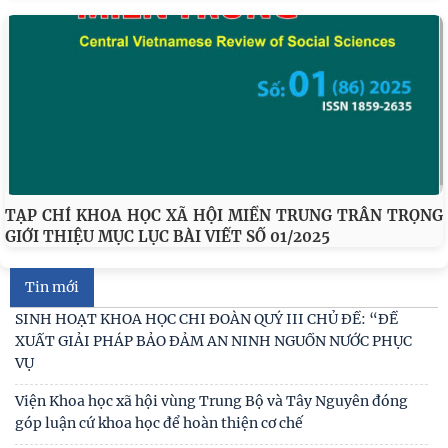
Đối thoại ICWA – VASS lần thứ 6: Thúc đẩy quan hệ Đối tác
Chiến lược Toàn diện tăng cường Việt Nam
Viện Hàn lâm Khoa học xã hội Việt Nam và Học viện Chính
trị và Hành chính quốc gia Lào ký Thỏa
Viện Khoa học xã hội vùng Trung Bộ và Tây Nguyên tham
TẠP CHÍ KHOA HỌC XÃ HỘI MIỀN TRUNG TRÂN TRỌNG
gia Chương trình làm việc với Sở Khoa học và
GIỚI THIỆU MỤC LỤC BÀI VIẾT SỐ 01/2025
Viện Khoa học xã hội vùng Trung Bộ và Tây Nguyên làm
việc với Sở Khoa học và Công nghệ tỉnh Khánh
Tin mới
SINH HOẠT KHOA HỌC CHI ĐOÀN QUÝ III CHỦ ĐỀ: “ĐỀ
XUẤT GIẢI PHÁP BẢO ĐẢM AN NINH NGUỒN NƯỚC PHỤC
VỤ
Viện Khoa học xã hội vùng Trung Bộ và Tây Nguyên đóng
góp luận cứ khoa học để hoàn thiện cơ chế