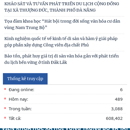
KHẢO SÁT VÀ TƯ VẤN PHÁT TRIỂN DU LỊCH CỘNG ĐỒNG
TẠI XÃ THƯỢNG ĐỨC, THÀNH PHỐ ĐÀ NẴNG
Tọa đàm khoa học “Hát bội trong đời sống văn hóa cư dân
vùng Nam Trung Bộ”
Kinh nghiệm quốc tế về kinh tế di sản và hàm ý giải pháp
góp phần xây dựng Công viên địa chất Phú
Bảo tồn, phát huy giá trị di sản văn hóa gắn với phát triển
du lịch bền vững ở tỉnh Đắk Lắk
Thống kê truy cập
Đang online:
6
Hôm nay:
489
Trong tuần:
3,088
Tất cả:
608,402
VIỆN KHOA HỌC XÃ HỘI VÙNG TRUNG BỘ VÀ TÂY