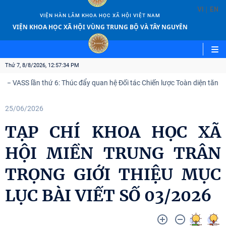
|
VI
EN
VIỆN HÀN LÂM KHOA HỌC XÃ HỘI VIỆT NAM
VIỆN KHOA HỌC XÃ HỘI VÙNG TRUNG BỘ VÀ TÂY NGUYÊN
Thứ 7, 8/8/2026, 12:57:35 PM
– VASS lần thứ 6: Thúc đẩy quan hệ Đối tác Chiến lược Toàn diện tăng c
25/06/2026
TẠP CHÍ KHOA HỌC XÃ
HỘI MIỀN TRUNG TRÂN
TRỌNG GIỚI THIỆU MỤC
LỤC BÀI VIẾT SỐ 03/2026