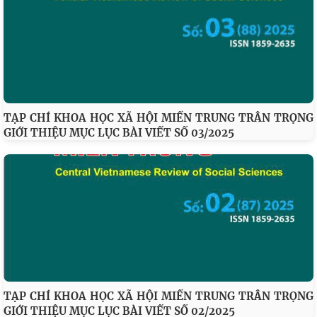
TẠP CHÍ KHOA HỌC XÃ HỘI MIỀN TRUNG TRÂN TRỌNG
GIỚI THIỆU MỤC LỤC BÀI VIẾT SỐ 03/2025
TẠP CHÍ KHOA HỌC XÃ HỘI MIỀN TRUNG TRÂN TRỌNG
GIỚI THIỆU MỤC LỤC BÀI VIẾT SỐ 02/2025