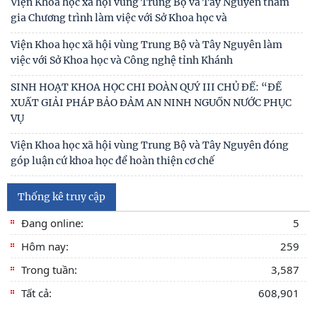
Viện Khoa học xã hội vùng Trung Bộ và Tây Nguyên tham
gia Chương trình làm việc với Sở Khoa học và
Viện Khoa học xã hội vùng Trung Bộ và Tây Nguyên làm
việc với Sở Khoa học và Công nghệ tỉnh Khánh
SINH HOẠT KHOA HỌC CHI ĐOÀN QUÝ III CHỦ ĐỀ: “ĐỀ
XUẤT GIẢI PHÁP BẢO ĐẢM AN NINH NGUỒN NƯỚC PHỤC
VỤ
Viện Khoa học xã hội vùng Trung Bộ và Tây Nguyên đóng
góp luận cứ khoa học để hoàn thiện cơ chế
KHẢO SÁT VÀ TƯ VẤN PHÁT TRIỂN DU LỊCH CỘNG ĐỒNG
Thống kê truy cập
TẠI XÃ THƯỢNG ĐỨC, THÀNH PHỐ ĐÀ NẴNG
Đang online:
5
Tọa đàm khoa học “Hát bội trong đời sống văn hóa cư dân
vùng Nam Trung Bộ”
Hôm nay:
259
Trong tuần:
3,587
Kinh nghiệm quốc tế về kinh tế di sản và hàm ý giải pháp
góp phần xây dựng Công viên địa chất Phú
Tất cả:
608,901
VIỆN KHOA HỌC XÃ HỘI VÙNG TRUNG BỘ VÀ TÂY
Bảo tồn, phát huy giá trị di sản văn hóa gắn với phát triển