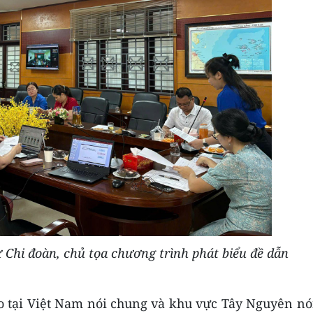
Chi đoàn, chủ tọa chương trình phát biểu đề dẫn
 tại Việt Nam nói chung và khu vực Tây Nguyên nó