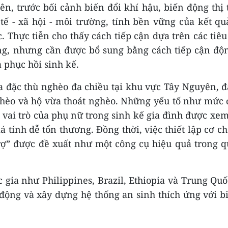
ên, trước bối cảnh biến đổi khí hậu, biến động thị
 tế - xã hội - môi trường, tính bền vững của kết q
 Thực tiễn cho thấy cách tiếp cận dựa trên các tiêu
ng, nhưng cần được bổ sung bằng cách tiếp cận độ
 phục hồi sinh kế.
ra đặc thù nghèo đa chiều tại khu vực Tây Nguyên, đ
ghèo và hộ vừa thoát nghèo. Những yếu tố như mức
 vai trò của phụ nữ trong sinh kế gia đình được xem
 tính dễ tổn thương. Đồng thời, việc thiết lập cơ c
rợ” được đề xuất như một công cụ hiệu quả trong q
 gia như Philippines, Brazil, Ethiopia và Trung Qu
 động và xây dựng hệ thống an sinh thích ứng với b