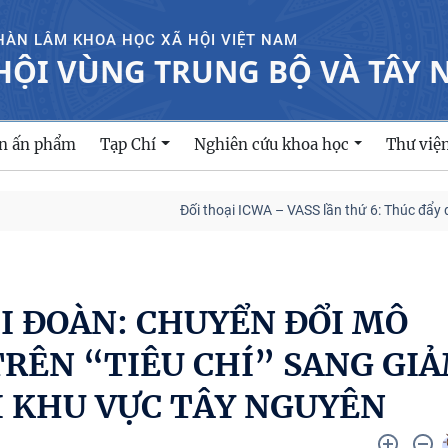
HÀN LÂM KHOA HỌC XÃ HỘI VIỆT NAM
HỘI VÙNG TRUNG BỘ VÀ TÂY
ản ấn phẩm
Tạp Chí
Nghiên cứu khoa học
Thư việ
Đối thoại ICWA – VASS lần thứ 6: Thúc đẩy quan hệ Đối t
I ĐOÀN: CHUYỂN ĐỔI MÔ
RÊN “TIÊU CHÍ” SANG GI
I KHU VỰC TÂY NGUYÊN