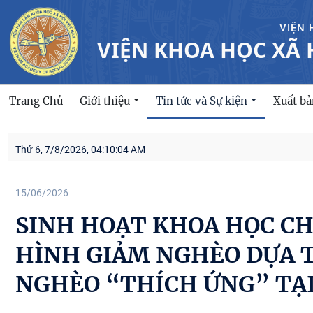
VIỆN 
VIỆN KHOA HỌC XÃ 
Trang Chủ
Giới thiệu
Xuất b
Tin tức và Sự kiện
Thứ 6, 7/8/2026, 04:10:06 AM
15/06/2026
SINH HOẠT KHOA HỌC CH
HÌNH GIẢM NGHÈO DỰA T
NGHÈO “THÍCH ỨNG” TẠ