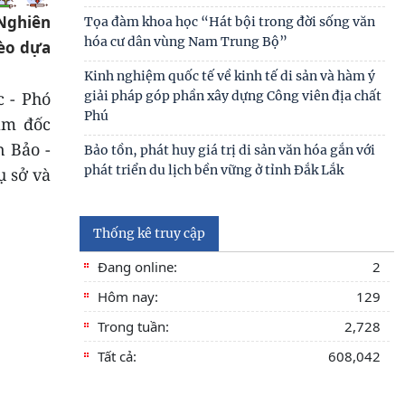
 Nghiên
Tọa đàm khoa học “Hát bội trong đời sống văn
hóa cư dân vùng Nam Trung Bộ”
hèo dựa
Kinh nghiệm quốc tế về kinh tế di sản và hàm ý
c - Phó
giải pháp góp phần xây dựng Công viên địa chất
Phú
ám đốc
n Bảo -
Bảo tồn, phát huy giá trị di sản văn hóa gắn với
phát triển du lịch bền vững ở tỉnh Đắk Lắk
ụ sở và
Thống kê truy cập
Đang online:
2
Hôm nay:
129
Trong tuần:
2,728
Tất cả:
608,042