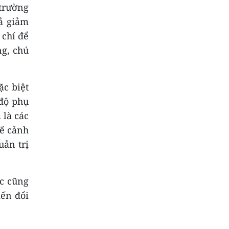
 trường
uả giảm
 chí để
ng, chú
ặc biệt
 độ phụ
 là các
hế cảnh
uản trị
ốc cũng
iến đổi