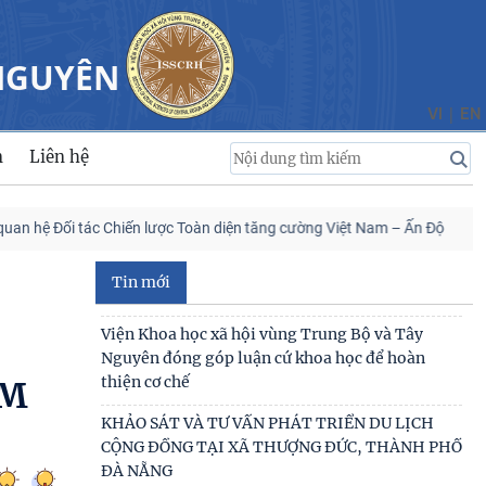
viện Chính trị và Hành chính quốc gia Lào ký
Thỏa
 NGUYÊN
Viện Khoa học xã hội vùng Trung Bộ và Tây
Nguyên tham gia Chương trình làm việc với Sở
|
VI
EN
Khoa học và
n
Liên hệ
Viện Khoa học xã hội vùng Trung Bộ và Tây
Nguyên làm việc với Sở Khoa học và Công nghệ
tỉnh Khánh
ác Chiến lược Toàn diện tăng cường Việt Nam – Ấn Độ
Viện Hàn l
SINH HOẠT KHOA HỌC CHI ĐOÀN QUÝ III CHỦ
ĐỀ: “ĐỀ XUẤT GIẢI PHÁP BẢO ĐẢM AN NINH
Tin mới
NGUỒN NƯỚC PHỤC VỤ
Viện Khoa học xã hội vùng Trung Bộ và Tây
Nguyên đóng góp luận cứ khoa học để hoàn
thiện cơ chế
ẢM
KHẢO SÁT VÀ TƯ VẤN PHÁT TRIỂN DU LỊCH
CỘNG ĐỒNG TẠI XÃ THƯỢNG ĐỨC, THÀNH PHỐ
ĐÀ NẴNG