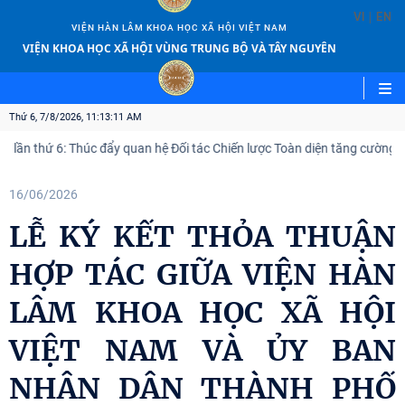
|
VI
EN
VIỆN HÀN LÂM KHOA HỌC XÃ HỘI VIỆT NAM
VIỆN KHOA HỌC XÃ HỘI VÙNG TRUNG BỘ VÀ TÂY NGUYÊN
Thứ 6, 7/8/2026, 11:13:13 AM
 6: Thúc đẩy quan hệ Đối tác Chiến lược Toàn diện tăng cường Việt Nam 
16/06/2026
LỄ KÝ KẾT THỎA THUẬN
HỢP TÁC GIỮA VIỆN HÀN
LÂM KHOA HỌC XÃ HỘI
VIỆT NAM VÀ ỦY BAN
NHÂN DÂN THÀNH PHỐ