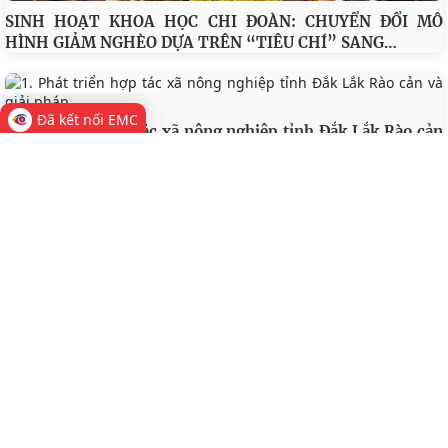
SINH HOẠT KHOA HỌC CHI ĐOÀN: CHUYỂN ĐỔI MÔ
…
HÌNH GIẢM NGHÈO DỰA TRÊN “TIÊU CHÍ” SANG
Đã kết nối EMC
1. Phát triển hợp tác xã nông nghiệp tỉnh Đắk Lắk Rào cản
và giải pháp
Năng suất lao động của thành phố Đà Nẵng giai đoạn 2010
– 2019 Số 1 -2021
Phát triển các hợp tác xã nông nghiệp trên địa bàn tỉnh
Quảng Nam - (Số 1- 2021)