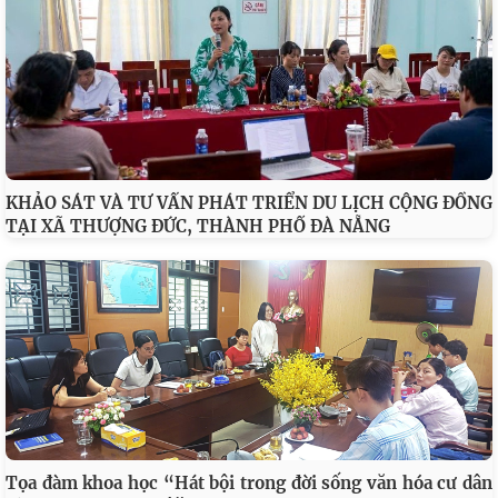
KHẢO SÁT VÀ TƯ VẤN PHÁT TRIỂN DU LỊCH CỘNG ĐỒNG
TẠI XÃ THƯỢNG ĐỨC, THÀNH PHỐ ĐÀ NẴNG
Tọa đàm khoa học “Hát bội trong đời sống văn hóa cư dân