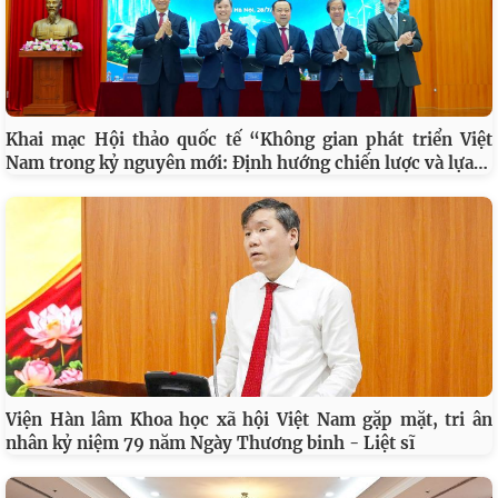
SINH HOẠT KHOA HỌC CHI ĐOÀN QUÝ III CHỦ ĐỀ: “ĐỀ
…
XUẤT GIẢI PHÁP BẢO ĐẢM AN NINH NGUỒN NƯỚC
Khai mạc Hội thảo quốc tế “Không gian phát triển Việt
…
Nam trong kỷ nguyên mới: Định hướng chiến lược và lựa