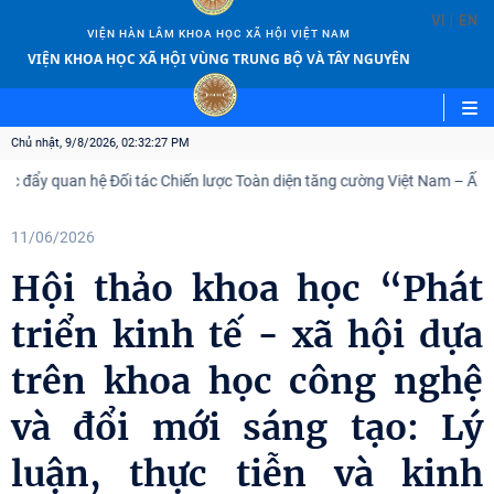
|
VI
EN
VIỆN HÀN LÂM KHOA HỌC XÃ HỘI VIỆT NAM
VIỆN KHOA HỌC XÃ HỘI VÙNG TRUNG BỘ VÀ TÂY NGUYÊN
Chủ nhật, 9/8/2026, 02:32:29 PM
 hệ Đối tác Chiến lược Toàn diện tăng cường Việt Nam – Ấn Độ
V
11/06/2026
Hội thảo khoa học “Phát
triển kinh tế - xã hội dựa
trên khoa học công nghệ
và đổi mới sáng tạo: Lý
luận, thực tiễn và kinh