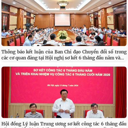
Viện Hàn lâm Khoa học xã hội Việt Nam gặp mặt, tri ân
nhân kỷ niệm 79 năm Ngày Thương binh - Liệt sĩ