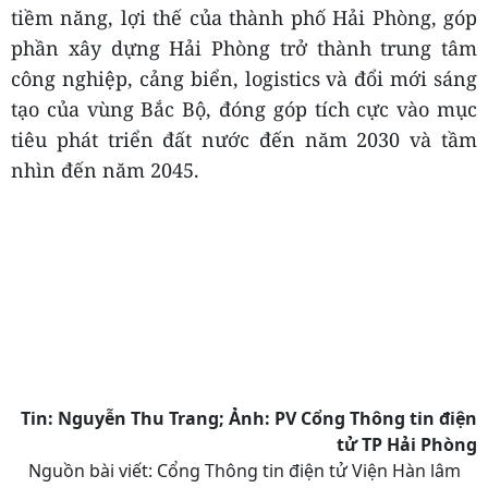
Các đại biểu tham dự chụp ảnh lưu niệm tại Hội
thảo
Thông qua các tham luận và các ý kiến trao đổi,
hội thảo tiếp tục bổ sung luận cứ khoa học và
thực tiễn phục vụ nghiên cứu, hoạch định và
hoàn thiện chủ trương, chính sách phát triển;
đồng thời đề xuất các giải pháp nhằm phát huy
tiềm năng, lợi thế của thành phố Hải Phòng, góp
phần xây dựng Hải Phòng trở thành trung tâm
công nghiệp, cảng biển, logistics và đổi mới sáng
tạo của vùng Bắc Bộ, đóng góp tích cực vào mục
tiêu phát triển đất nước đến năm 2030 và tầm
nhìn đến năm 2045.