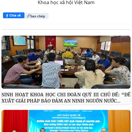
Tin: Nguyễn Thu Trang; Ảnh: PV Cổng Thông tin điện
tử TP Hải Phòng
Nguồn bài viết:
Cổng Thông tin điện tử Viện Hàn lâm
Khoa học xã hội Việt Nam
Chia sẻ
Sao chép