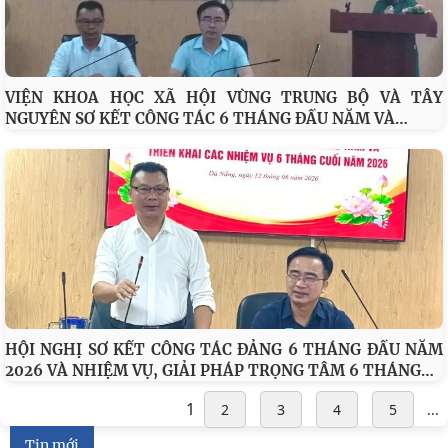
GS.TS. Lê Văn Lợi, Ủy viên Trung ương Đảng, Bí thư Đảng
…
ủy, Chủ tịch Viện Hàn lâm Khoa học xã hội Việt Nam dự
VIỆN KHOA HỌC XÃ HỘI VÙNG TRUNG BỘ VÀ TÂY
…
NGUYÊN SƠ KẾT CÔNG TÁC 6 THÁNG ĐẦU NĂM VÀ