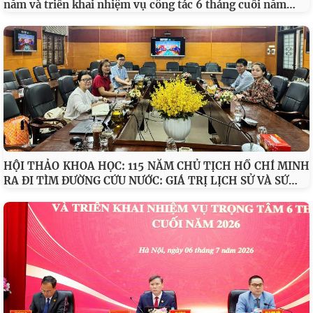
Thông báo kết luận của Ban Chỉ đạo Chuyển đổi số trong
…
các cơ quan đảng tại Hội nghị sơ kết 6 tháng đầu năm và
Hội đồng Lý luận Trung ương sơ kết công tác 6 tháng đầu
…
năm và triển khai nhiệm vụ công tác 6 tháng cuối năm