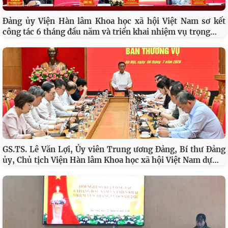
HỘI THẢO KHOA HỌC: 115 NĂM CHỦ TỊCH HỒ CHÍ MINH
…
RA ĐI TÌM ĐƯỜNG CỨU NƯỚC: GIÁ TRỊ LỊCH SỬ VÀ SỨ
Đảng ủy Viện Hàn lâm Khoa học xã hội Việt Nam sơ kết
…
công tác 6 tháng đầu năm và triển khai nhiệm vụ trọng