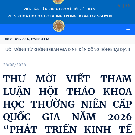
|
VI
EN
VIỆN HÀN LÂM KHOA HỌC XÃ HỘI VIỆT NAM
VIỆN KHOA HỌC XÃ HỘI VÙNG TRUNG BỘ VÀ TÂY NGUYÊN
Thứ 2, 10/8/2026, 12:38:23 PM
GƯỜI MÔNG TỪ KHÔNG GIAN GIA ĐÌNH ĐẾN CỘNG ĐỒNG TẠI ĐỊA BÀN X
26/05/2026
THƯ MỜI VIẾT THAM
LUẬN HỘI THẢO KHOA
HỌC THƯỜNG NIÊN CẤP
QUỐC GIA NĂM 2026
“PHÁT TRIỂN KINH TẾ