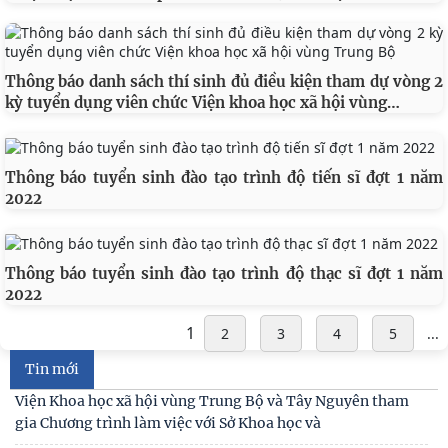
Thông báo danh sách thí sinh đủ điều kiện tham dự vòng 2
…
kỳ tuyển dụng viên chức Viện khoa học xã hội vùng
KHẢO SÁT THỰC ĐỊA VỀ VAI TRÒ CỦA PHỤ NỮ NGƯỜI
MÔNG TỪ KHÔNG GIAN GIA ĐÌNH ĐẾN CỘNG ĐỒNG TẠI
Thông báo tuyển sinh đào tạo trình độ tiến sĩ đợt 1 năm
ĐỊA BÀN
2022
Chi nhánh Viện Khoa học xã hội vùng Trung Bộ và Tây
Nguyên đóng góp ý kiến tại cuộc họp về tiếp
Thông báo tuyển sinh đào tạo trình độ thạc sĩ đợt 1 năm
Đối thoại ICWA – VASS lần thứ 6: Thúc đẩy quan hệ Đối tác
2022
Chiến lược Toàn diện tăng cường Việt Nam
1
2
3
4
5
...
Viện Hàn lâm Khoa học xã hội Việt Nam và Học viện Chính
trị và Hành chính quốc gia Lào ký Thỏa
Tin mới
Viện Khoa học xã hội vùng Trung Bộ và Tây Nguyên tham
gia Chương trình làm việc với Sở Khoa học và