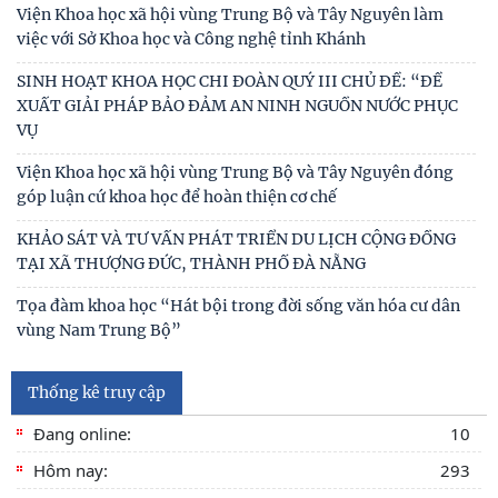
Viện Khoa học xã hội vùng Trung Bộ và Tây Nguyên làm
việc với Sở Khoa học và Công nghệ tỉnh Khánh
SINH HOẠT KHOA HỌC CHI ĐOÀN QUÝ III CHỦ ĐỀ: “ĐỀ
XUẤT GIẢI PHÁP BẢO ĐẢM AN NINH NGUỒN NƯỚC PHỤC
VỤ
Viện Khoa học xã hội vùng Trung Bộ và Tây Nguyên đóng
góp luận cứ khoa học để hoàn thiện cơ chế
KHẢO SÁT VÀ TƯ VẤN PHÁT TRIỂN DU LỊCH CỘNG ĐỒNG
TẠI XÃ THƯỢNG ĐỨC, THÀNH PHỐ ĐÀ NẴNG
Tọa đàm khoa học “Hát bội trong đời sống văn hóa cư dân
vùng Nam Trung Bộ”
Thống kê truy cập
Đang online:
10
Hôm nay:
293