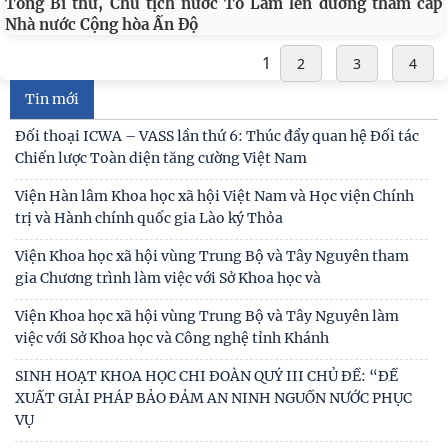
Tổng Bí thư, Chủ tịch nước Tô Lâm lên đường thăm cấp
Nhà nước Cộng hòa Ấn Độ
1
2
3
4
Tin mới
Đối thoại ICWA – VASS lần thứ 6: Thúc đẩy quan hệ Đối tác
Chiến lược Toàn diện tăng cường Việt Nam
Viện Hàn lâm Khoa học xã hội Việt Nam và Học viện Chính
trị và Hành chính quốc gia Lào ký Thỏa
Viện Khoa học xã hội vùng Trung Bộ và Tây Nguyên tham
gia Chương trình làm việc với Sở Khoa học và
Viện Khoa học xã hội vùng Trung Bộ và Tây Nguyên làm
việc với Sở Khoa học và Công nghệ tỉnh Khánh
SINH HOẠT KHOA HỌC CHI ĐOÀN QUÝ III CHỦ ĐỀ: “ĐỀ
XUẤT GIẢI PHÁP BẢO ĐẢM AN NINH NGUỒN NƯỚC PHỤC
VỤ