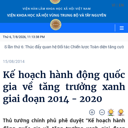
|
VI
EN
VIỆN HÀN LÂM KHOA HỌC XÃ HỘI VIỆT NAM
VIỆN KHOA HỌC XÃ HỘI VÙNG TRUNG BỘ VÀ TÂY NGUYÊN
Thứ 6, 7/8/2026, 11:13:39 PM
ần thứ 6: Thúc đẩy quan hệ Đối tác Chiến lược Toàn diện tăng cường Việ
15/08/2014
Kế hoạch hành động quốc
gia về tăng trưởng xanh
giai đoạn 2014 - 2020
Thủ tướng chính phủ phê duyệt "Kế hoạch hành