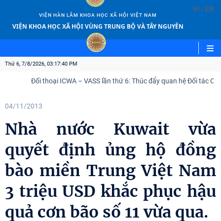
|
VI
EN
VIỆN HÀN LÂM KHOA HỌC XÃ HỘI VIỆT NAM
VIỆN KHOA HỌC XÃ HỘI VÙNG TRUNG BỘ VÀ TÂY NGUYÊN
Thứ 6, 7/8/2026, 03:17:41 PM
Đối thoại ICWA – VASS lần thứ 6: Thúc đẩy quan hệ Đối tác Chiến lượ
04/11/2013
Nhà nước Kuwait vừa
quyết định ủng hộ đồng
bào miền Trung Việt Nam
3 triệu USD khắc phục hậu
quả cơn bão số 11 vừa qua.