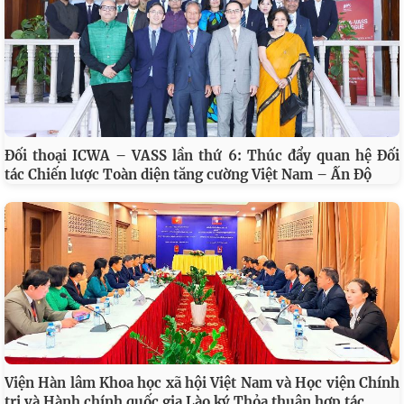
Đối thoại ICWA – VASS lần thứ 6: Thúc đẩy quan hệ Đối
tác Chiến lược Toàn diện tăng cường Việt Nam – Ấn Độ
Viện Hàn lâm Khoa học xã hội Việt Nam và Học viện Chính
…
trị và Hành chính quốc gia Lào ký Thỏa thuận hợp tác