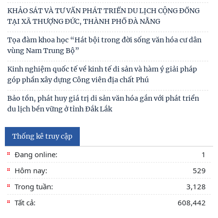
Viện Khoa học xã hội vùng Trung Bộ và Tây Nguyên tham
gia Chương trình làm việc với Sở Khoa học và
Viện Khoa học xã hội vùng Trung Bộ và Tây Nguyên làm
việc với Sở Khoa học và Công nghệ tỉnh Khánh
SINH HOẠT KHOA HỌC CHI ĐOÀN QUÝ III CHỦ ĐỀ: “ĐỀ
XUẤT GIẢI PHÁP BẢO ĐẢM AN NINH NGUỒN NƯỚC PHỤC
VỤ
Viện Khoa học xã hội vùng Trung Bộ và Tây Nguyên đóng
góp luận cứ khoa học để hoàn thiện cơ chế
KHẢO SÁT VÀ TƯ VẤN PHÁT TRIỂN DU LỊCH CỘNG ĐỒNG
Thống kê truy cập
TẠI XÃ THƯỢNG ĐỨC, THÀNH PHỐ ĐÀ NẴNG
Đang online:
1
Tọa đàm khoa học “Hát bội trong đời sống văn hóa cư dân
vùng Nam Trung Bộ”
Hôm nay:
529
Trong tuần:
3,128
Kinh nghiệm quốc tế về kinh tế di sản và hàm ý giải pháp
góp phần xây dựng Công viên địa chất Phú
Tất cả:
608,442
Bảo tồn, phát huy giá trị di sản văn hóa gắn với phát triển