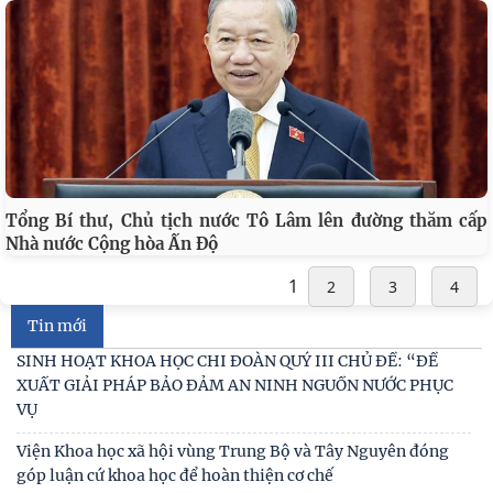
Tổng Bí thư, Chủ tịch nước Tô Lâm lên đường thăm cấp
Nhà nước Cộng hòa Ấn Độ
1
2
3
4
Tin mới
Đối thoại ICWA – VASS lần thứ 6: Thúc đẩy quan hệ Đối tác
Chiến lược Toàn diện tăng cường Việt Nam
Viện Hàn lâm Khoa học xã hội Việt Nam và Học viện Chính
trị và Hành chính quốc gia Lào ký Thỏa